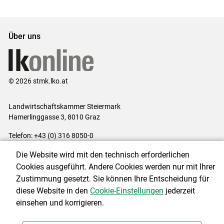
Set
Set
Über uns
© 2026 stmk.lko.at
Landwirtschaftskammer Steiermark
Hamerlinggasse 3, 8010 Graz
Telefon: +43 (0) 316 8050-0
E-Mail:
office@lk-stmk.at
Die Website wird mit den technisch erforderlichen
Impressum
|
Kontakt
|
Datenschutzerklärung
|
Barrierefreiheit
|
Cookies ausgeführt. Andere Cookies werden nur mit Ihrer
Cookie-Einstellungen
Zustimmung gesetzt. Sie können Ihre Entscheidung für
diese Website in den
Cookie-Einstellungen
jederzeit
einsehen und korrigieren.
NEWSLETTER