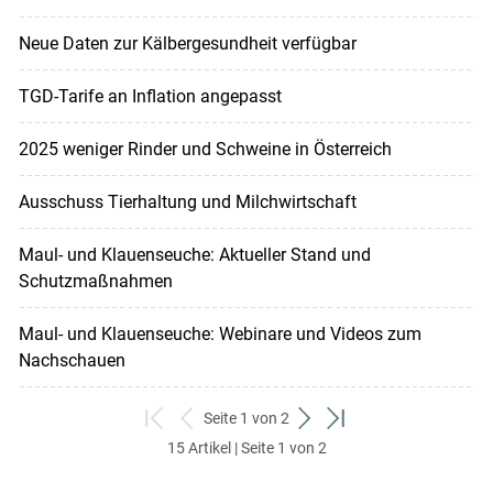
Neue Daten zur Kälbergesundheit verfügbar
TGD-Tarife an Inflation angepasst
2025 weniger Rinder und Schweine in Österreich
Ausschuss Tierhaltung und Milchwirtschaft
Maul- und Klauenseuche: Aktueller Stand und
Schutzmaßnahmen
Maul- und Klauenseuche: Webinare und Videos zum
Nachschauen
Seite 1 von 2
zum
zurück
weiter
zum
15 Artikel | Seite 1 von 2
ersten
zum
zum
letzten
Set
vorigen
nächsten
Set