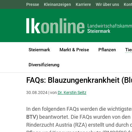
Landwirtschaftskammern:
Presse
Kleinanzeigen
Karriere
ÖSTERREICH
Wir über uns
BGLD
Kon
KTN
Steiermark
Markt & Preise
Pflanzen
Tie
LK Steiermark
Tiere
Tierhaltung Allgemein
Diversifizierung
FAQs: Blauzungenkrankheit (Bl
30.08.2024 | von
Dr. Kerstin Seitz
In den folgenden FAQs werden die wichtigst
BTV)
beantwortet. Die FAQs wurden von den 
Rinderzucht Austria (RZA) erstellt und durch