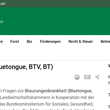
takt
NÖ
OÖ
SBG
STMK
TIROL
VBG
WIEN
re
Forst
Bio
Förderungen
Recht & Steuer
Betri
(current)1
uetongue, BTV, BT)
f
en Fragen zur
Blauzungenkrankheit (Bluetongue,
T
Landwirtschaftskammern in Kooperation mit der
 das Bundesministerium für Soziales, Gesundheit,