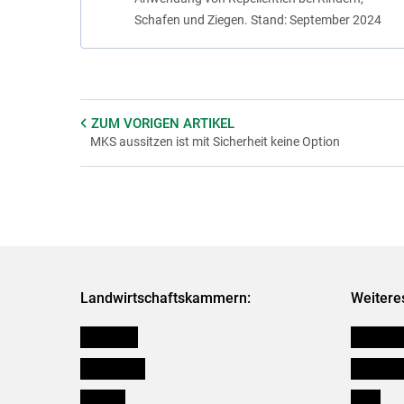
die durch Tod infolg
Schafen und Ziegen. Stand: September 2024
oder E gemäß Tierges
Voraussetzung ist, da
Tierwertentschädigun
und Voraussetzung. 
entschädigt. Nähere I
ZUM VORIGEN
ARTIKEL
MKS aussitzen ist mit Sicherheit keine Option
und
hier
für Ziegen.
Landwirtschaftskammern:
Weitere
Österreich
Kleinanz
Burgenland
Downloa
Kärnten
Links