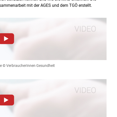
sammenarbeit mit der AGES und dem TGÖ erstellt.
dieser Website müssen Cookies gesetzt werden
.
Datenschutzerklärung
.Sie können Ihre Entscheidung für
llungen jederzeit einsehen und korrigieren
be
© VerbraucherInnen Gesundheit
n
Akzeptieren
dieser Website müssen Cookies gesetzt werden
.
Datenschutzerklärung
.Sie können Ihre Entscheidung für