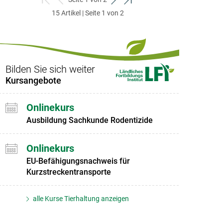
zum
zurück
weiter
zum
15 Artikel | Seite 1 von 2
ersten
zum
zum
letzten
Set
vorigen
nächsten
Set
Set
Set
Bilden Sie sich weiter
Kursangebote
Onlinekurs
Ausbildung Sachkunde Rodentizide
Onlinekurs
EU-Befähigungsnachweis für
Kurzstreckentransporte
alle Kurse Tierhaltung anzeigen