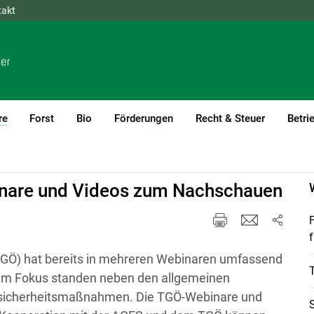
takt
NÖ
OÖ
SBG
STMK
TIROL
VBG
WIEN
re
Forst
Bio
Förderungen
Recht & Steuer
Betri
(current)1
inare und Videos zum Nachschauen
f
(TGÖ) hat bereits in mehreren Webinaren umfassend
T
. Im Fokus standen neben den allgemeinen
iosicherheitsmaßnahmen. Die TGÖ-Webinare und