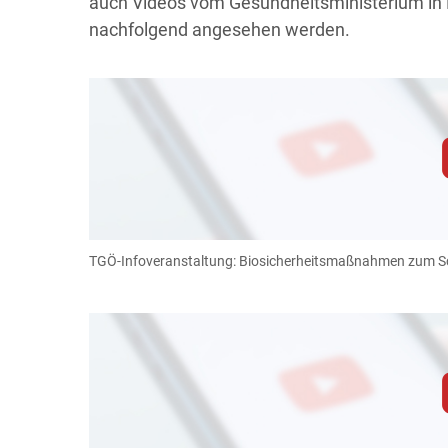
auch Videos vom Gesundheitsministerium in
nachfolgend angesehen werden.
Zum Abspielen von YouTube-Videos auf 
Für weitere Informationen lesen Sie bitte unsere
diese Website in den Cookie-Einste
TGÖ-Infoveranstaltung: Biosicherheitsmaßnahmen zum S
Cookies Einstellunge
Zum Abspielen von YouTube-Videos auf 