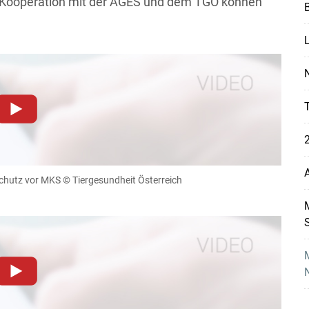
 Kooperation mit der AGES und dem TGÖ können
B
N
T
dieser Website müssen Cookies gesetzt werden
.
2
Datenschutzerklärung
.Sie können Ihre Entscheidung für
llungen jederzeit einsehen und korrigieren
A
chutz vor MKS
© Tiergesundheit Österreich
n
Akzeptieren
M
Skip to main content
dieser Website müssen Cookies gesetzt werden
.