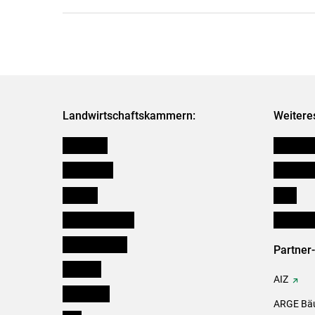
Landwirtschaftskammern:
Weitere
Österreich
Kleinanz
Burgenland
Downloa
Kärnten
Links
Niederösterreich
Initiativ
Oberösterreich
Partner
Salzburg
AIZ
Steiermark
ARGE Bäu