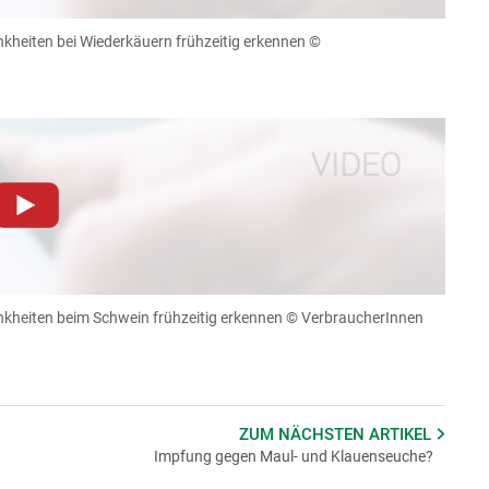
llungen jederzeit einsehen und korrigieren
heiten bei Wiederkäuern frühzeitig erkennen
©
n
Akzeptieren
dieser Website müssen Cookies gesetzt werden
.
Datenschutzerklärung
.Sie können Ihre Entscheidung für
llungen jederzeit einsehen und korrigieren
heiten beim Schwein frühzeitig erkennen
© VerbraucherInnen
n
Akzeptieren
ZUM NÄCHSTEN
ARTIKEL
Impfung gegen Maul- und Klauenseuche?