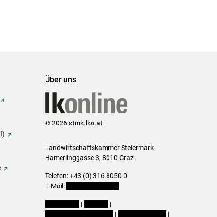
Über uns
© 2026 stmk.lko.at
I)
Landwirtschaftskammer Steiermark
Hamerlinggasse 3, 8010 Graz
e
Telefon: +43 (0) 316 8050-0
E-Mail:
office@lk-stmk.at
Impressum
|
Kontakt
|
Datenschutzerklärung
|
Barrierefreiheit
|