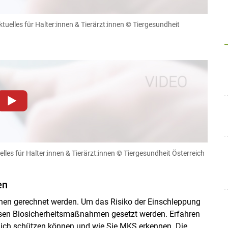
Datenschutzerklärung
.Sie können Ihre Entscheidung für
llungen jederzeit einsehen und korrigieren
uelles für Halter:innen & Tierärzt:innen
© Tiergesundheit
n
Akzeptieren
dieser Website müssen Cookies gesetzt werden
.
Datenschutzerklärung
.Sie können Ihre Entscheidung für
llungen jederzeit einsehen und korrigieren
les für Halter:innen & Tierärzt:innen
© Tiergesundheit Österreich
n
Akzeptieren
en
chen gerechnet werden. Um das Risiko der Einschleppung
üssen Biosicherheitsmaßnahmen gesetzt werden. Erfahren
öglich schützen können und wie Sie MKS erkennen. Die