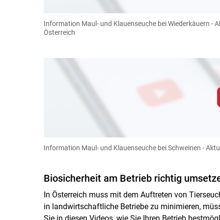
Für weitere Informationen lesen Sie bitte unsere
diese Website in den Cookie-Einste
Information Maul- und Klauenseuche bei Wiederkäuern - Akt
Cookies Einstellunge
Österreich
Zum Abspielen von YouTube-Videos auf 
Für weitere Informationen lesen Sie bitte unsere
diese Website in den Cookie-Einste
Information Maul- und Klauenseuche bei Schweinen - Aktuel
Cookies Einstellunge
Biosicherheit am Betrieb richtig umsetz
In Österreich muss mit dem Auftreten von Tierseu
in landwirtschaftliche Betriebe zu minimieren, m
Sie in diesen Videos, wie Sie Ihren Betrieb bestm