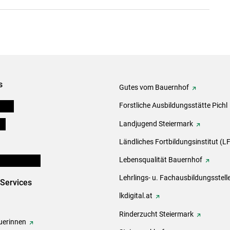
s
Gutes vom Bauernhof
eigen
Forstliche Ausbildungsstätte Pichl
ds
Landjugend Steiermark
Ländliches Fortbildungsinstitut (LF
en und Partner
Lebensqualität Bauernhof
Lehrlings- u. Fachausbildungsstell
-Services
lkdigital.at
Rinderzucht Steiermark
erinnen