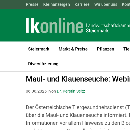
Landwirtschaftskammern:
Presse
Kleinanzeigen
Karriere
ÖSTERREICH
Wir über uns
BGLD
Kon
KTN
Steiermark
Markt & Preise
Pflanzen
Tie
LK Steiermark
Tiere
Tierhaltung Allgemein
Diversifizierung
Maul- und Klauenseuche: Web
06.06.2025 | von
Dr. Kerstin Seitz
Der Österreichische Tiergesundheitsdienst 
über die Maul- und Klauenseuche informiert
Informationen vor allem Hinweise zu den B