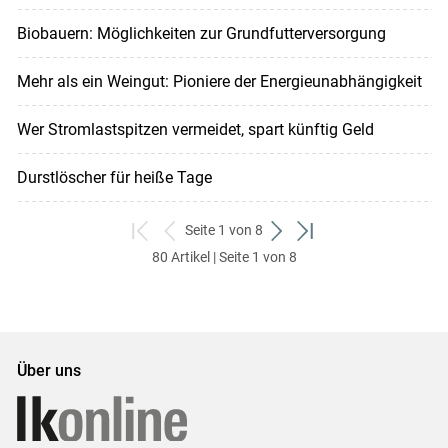
Biobauern: Möglichkeiten zur Grundfutterversorgung
Mehr als ein Weingut: Pioniere der Energieunabhängigkeit
Wer Stromlastspitzen vermeidet, spart künftig Geld
Durstlöscher für heiße Tage
Seite 1 von 8
zum
zurück
weiter
zum
80 Artikel | Seite 1 von 8
ersten
zum
zum
letzten
Set
vorigen
nächsten
Set
Set
Set
Über uns