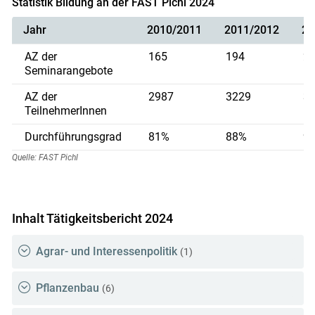
Statistik Bildung an der FAST Pichl 2024
Jahr
2010/2011
2011/2012
20
AZ der
165
194
2
Seminarangebote
AZ der
2987
3229
3
TeilnehmerInnen
Durchführungsgrad
81%
88%
9
Quelle: FAST Pichl
Inhalt Tätigkeitsbericht 2024
Agrar- und Interessenpolitik
(1)
Pflanzenbau
(6)