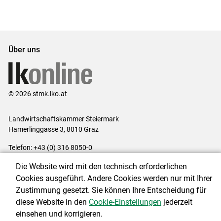
Über uns
© 2026 stmk.lko.at
Landwirtschaftskammer Steiermark
Hamerlinggasse 3, 8010 Graz
Telefon: +43 (0) 316 8050-0
E-Mail:
office@lk-stmk.at
Die Website wird mit den technisch erforderlichen
Impressum
|
Kontakt
|
Datenschutzerklärung
|
Barrierefreiheit
|
Cookies ausgeführt. Andere Cookies werden nur mit Ihrer
Cookie-Einstellungen
Zustimmung gesetzt. Sie können Ihre Entscheidung für
diese Website in den
Cookie-Einstellungen
jederzeit
einsehen und korrigieren.