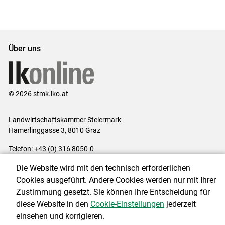
Set
vorigen
nächsten
Set
Set
Set
Über uns
© 2026 stmk.lko.at
Landwirtschaftskammer Steiermark
Hamerlinggasse 3, 8010 Graz
Telefon: +43 (0) 316 8050-0
E-Mail:
office@lk-stmk.at
Die Website wird mit den technisch erforderlichen
Impressum
|
Kontakt
|
Datenschutzerklärung
|
Barrierefreiheit
|
Cookies ausgeführt. Andere Cookies werden nur mit Ihrer
Cookie-Einstellungen
Zustimmung gesetzt. Sie können Ihre Entscheidung für
diese Website in den
Cookie-Einstellungen
jederzeit
einsehen und korrigieren.