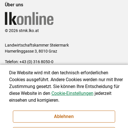
Über uns
© 2026 stmk.lko.at
Landwirtschaftskammer Steiermark
Hamerlinggasse 3, 8010 Graz
Telefon: +43 (0) 316 8050-0
E-Mail:
office@lk-stmk.at
Die Website wird mit den technisch erforderlichen
Impressum
|
Kontakt
|
Datenschutzerklärung
|
Barrierefreiheit
|
Cookies ausgeführt. Andere Cookies werden nur mit Ihrer
Cookie-Einstellungen
Zustimmung gesetzt. Sie können Ihre Entscheidung für
diese Website in den
Cookie-Einstellungen
jederzeit
einsehen und korrigieren.
NEWSLETTER
Ablehnen