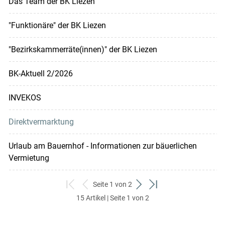
Das Team der BK Liezen
"Funktionäre" der BK Liezen
"Bezirkskammerräte(innen)" der BK Liezen
BK-Aktuell 2/2026
INVEKOS
Direktvermarktung
Urlaub am Bauernhof - Informationen zur bäuerlichen
Vermietung
Seite 1 von 2
zum
zurück
weiter
zum
15 Artikel | Seite 1 von 2
ersten
zum
zum
letzten
Set
vorigen
nächsten
Set