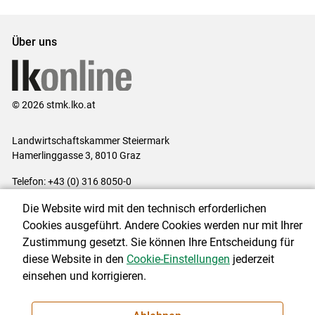
Set
Set
Über uns
© 2026 stmk.lko.at
Landwirtschaftskammer Steiermark
Hamerlinggasse 3, 8010 Graz
Telefon: +43 (0) 316 8050-0
E-Mail:
office@lk-stmk.at
Die Website wird mit den technisch erforderlichen
Impressum
|
Kontakt
|
Datenschutzerklärung
|
Barrierefreiheit
|
Cookies ausgeführt. Andere Cookies werden nur mit Ihrer
Cookie-Einstellungen
Zustimmung gesetzt. Sie können Ihre Entscheidung für
diese Website in den
Cookie-Einstellungen
jederzeit
einsehen und korrigieren.
NEWSLETTER