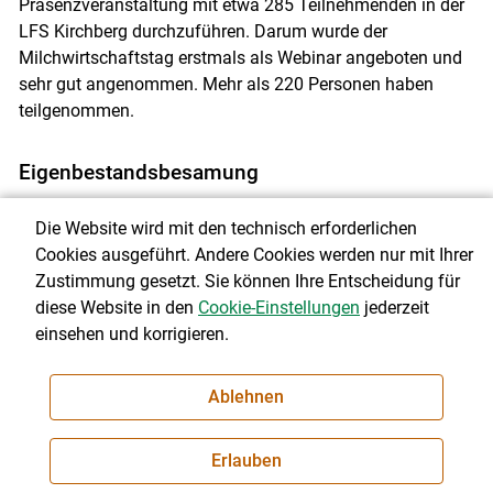
Präsenzveranstaltung mit etwa 285 Teilnehmenden in der
LFS Kirchberg durchzuführen. Darum wurde der
Milchwirtschaftstag erstmals als Webinar angeboten und
sehr gut angenommen. Mehr als 220 Personen haben
teilgenommen.
Eigenbestandsbesamung
Die künstliche Besamung beim Rind wird zunehmend von
Die Website wird mit den technisch erforderlichen
Landwirt:innen selber durchgeführt. Voraussetzung dafür
Cookies ausgeführt. Andere Cookies werden nur mit Ihrer
ist eine fundierte Ausbildung. Im Bildungsjahr 2020/2021
Zustimmung gesetzt. Sie können Ihre Entscheidung für
wurden 6 Ausbildungen angeboten, 5 wurden erfolgreich
diese Website in den
Cookie-Einstellungen
jederzeit
durchgeführt. Für Personen, die die Ausbildung absolviert
einsehen und korrigieren.
haben, wurden 2 Praxistage angeboten, einer musste
abgesagt werden. Dieser Praxistag bietet die Möglichkeit,
unter tierärztlicher Anleitung nochmals die richtige
Ablehnen
Durchführung der künstlichen Besamung zu üben.
Erlauben
Die Ausbildung zur/m Eigenbestandsbesamer:in beim