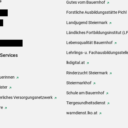
s
Gutes vom Bauernhof
eigen
Forstliche Ausbildungsstätte Pichl
ds
Landjugend Steiermark
Ländliches Fortbildungsinstitut (LF
en und Partner
Lebensqualität Bauernhof
Lehrlings- u. Fachausbildungsstell
-Services
lkdigital.at
Rinderzucht Steiermark
erinnen
Steiermarkhof
ster
Schule am Bauernhof
rliches Versorgungsnetzwerk
Tiergesundheitsdienst
re
warndienst.lko.at