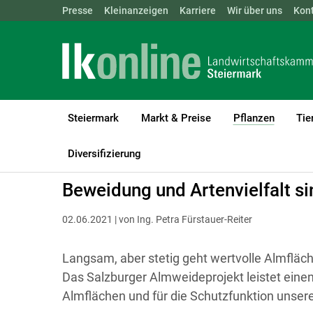
Landwirtschaftskammern:
Presse
Kleinanzeigen
Karriere
ÖSTERREICH
Wir über uns
BGLD
Kon
KTN
Steiermark
Markt & Preise
Pflanzen
Tie
(current
LK Steiermark
Pflanzen
Grünland & Futterbau
Diversifizierung
Beweidung und Artenvielfalt s
02.06.2021 | von Ing. Petra Fürstauer-Reiter
Langsam, aber stetig geht wertvolle Almflä
Das Salzburger Almweideprojekt leistet einen 
Almflächen und für die Schutzfunktion unser