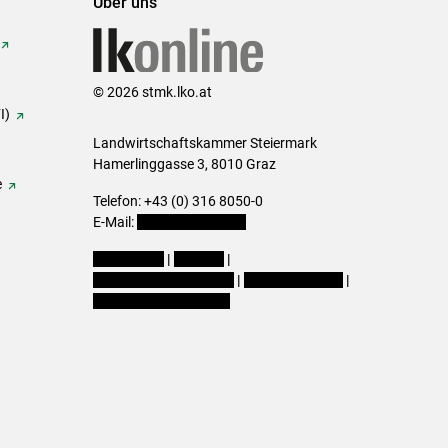
Über uns
© 2026 stmk.lko.at
I)
Landwirtschaftskammer Steiermark
Hamerlinggasse 3, 8010 Graz
e
Telefon: +43 (0) 316 8050-0
E-Mail:
office@lk-stmk.at
Impressum
|
Kontakt
|
Datenschutzerklärung
|
Barrierefreiheit
|
Cookie-Einstellungen