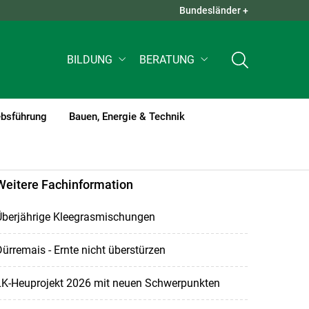
Bundesländer +
QUICK LINKS +
BILDUNG
BERATUNG
ebsführung
Bauen, Energie & Technik
Weitere Fachinformation
Überjährige Kleegrasmischungen
ürremais - Ernte nicht überstürzen
LK-Heuprojekt 2026 mit neuen Schwerpunkten