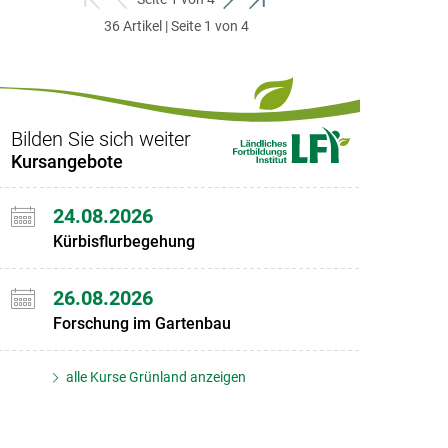
zum
zurück
weiter
zum
36 Artikel | Seite 1 von 4
ersten
zum
zum
letzten
Set
vorigen
nächsten
Set
Set
Set
Bilden Sie sich weiter
Kursangebote
24.08.2026
Kürbisflurbegehung
26.08.2026
Forschung im Gartenbau
alle Kurse Grünland anzeigen