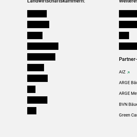
Landwirtschaftskammern:
Weitere
Österreich
Kleinanz
Burgenland
Downloa
Kärnten
Links
Niederösterreich
Initiativ
Oberösterreich
Partner
Salzburg
AIZ
Steiermark
ARGE Bäu
Tirol
ARGE Mei
Vorarlberg
BVN Bäue
Wien
Green Ca