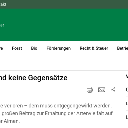
takt
NÖ
OÖ
SBG
STMK
TIROL
VBG
WIEN
re
Forst
Bio
Förderungen
Recht & Steuer
Betri
)1
ind keine Gegensätze
D
che verloren – dem muss entgegengewirkt werden.
großen Beitrag zur Erhaltung der Artenvielfalt auf
er Almen.