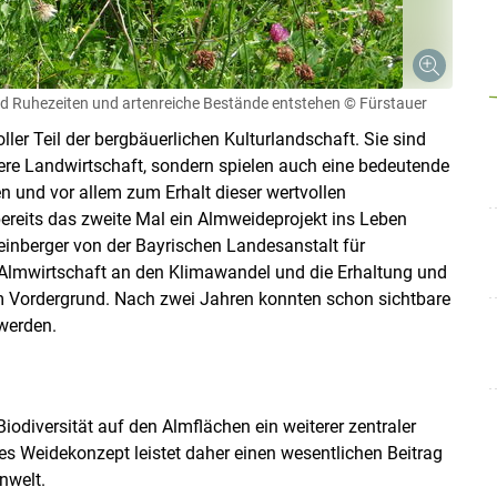
Skip to main content
d Ruhezeiten und artenreiche Bestände entstehen
© Fürstauer
ler Teil der bergbäuerlichen Kulturlandschaft. Sie sind
sere Landwirtschaft, sondern spielen auch eine bedeutende
en und vor allem zum Erhalt dieser wertvollen
ereits das zweite Mal ein Almweideprojekt ins Leben
einberger von der Bayrischen Landesanstalt für
 Almwirtschaft an den Klimawandel und die Erhaltung und
im Vordergrund. Nach zwei Jahren konnten schon sichtbare
werden.
 Biodiversität auf den Almflächen ein weiterer zentraler
s Weidekonzept leistet daher einen wesentlichen Beitrag
nwelt.