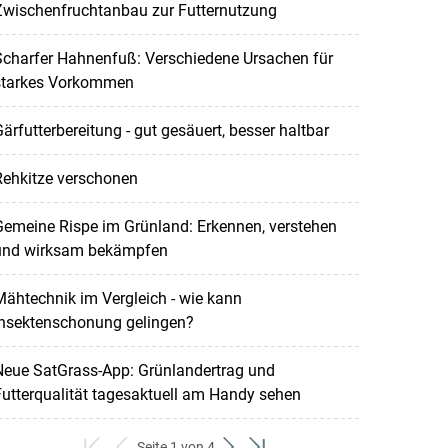
Zwischenfruchtanbau zur Futternutzung
Scharfer Hahnenfuß: Verschiedene Ursachen für
starkes Vorkommen
ärfutterbereitung - gut gesäuert, besser haltbar
Rehkitze verschonen
emeine Rispe im Grünland: Erkennen, verstehen
und wirksam bekämpfen
ähtechnik im Vergleich - wie kann
Insektenschonung gelingen?
Neue SatGrass-App: Grünlandertrag und
utterqualität tagesaktuell am Handy sehen
Seite 1 von 4