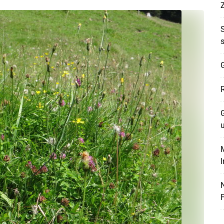
G
G
M
F