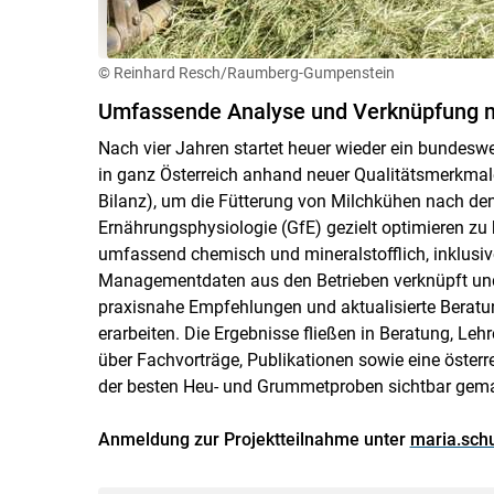
© Reinhard Resch/Raumberg-Gumpenstein
Umfassende Analyse und Verknüpfung 
Nach vier Jahren startet heuer wieder ein bundeswe
in ganz Österreich anhand neuer Qualitätsmerkmale
Bilanz), um die Fütterung von Milchkühen nach den
Ernährungsphysiologie (GfE) gezielt optimieren z
umfassend chemisch und mineralstofflich, inklusiv
Managementdaten aus den Betrieben verknüpft und
praxisnahe Empfehlungen und aktualisierte Beratu
erarbeiten. Die Ergebnisse fließen in Beratung, Le
über Fachvorträge, Publikationen sowie eine österr
der besten Heu- und Grummetproben sichtbar gema
Anmeldung zur Projektteilnahme unter
maria.sch