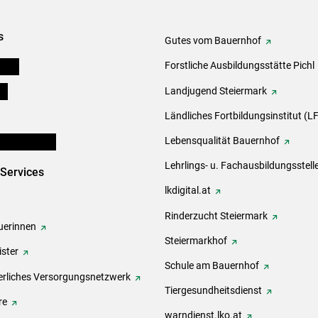
s
Gutes vom Bauernhof
eigen
Forstliche Ausbildungsstätte Pichl
ds
Landjugend Steiermark
Ländliches Fortbildungsinstitut (LF
en und Partner
Lebensqualität Bauernhof
Lehrlings- u. Fachausbildungsstell
-Services
lkdigital.at
Rinderzucht Steiermark
erinnen
Steiermarkhof
ster
Schule am Bauernhof
rliches Versorgungsnetzwerk
Tiergesundheitsdienst
re
warndienst.lko.at