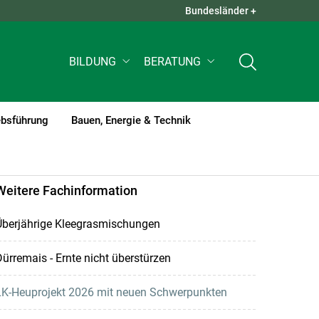
Bundesländer +
QUICK LINKS +
BILDUNG
BERATUNG
ebsführung
Bauen, Energie & Technik
Weitere Fachinformation
Überjährige Kleegrasmischungen
ürremais - Ernte nicht überstürzen
LK-Heuprojekt 2026 mit neuen Schwerpunkten