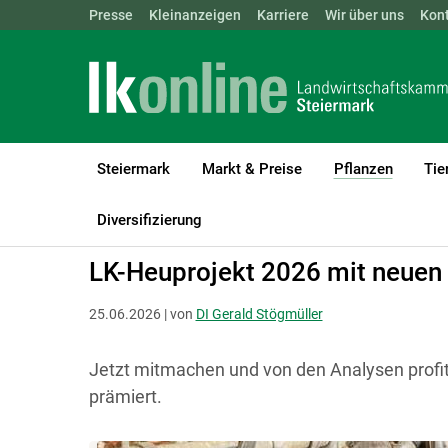
Landwirtschaftskammern:
Presse
Kleinanzeigen
Karriere
ÖSTERREICH
Wir über uns
BGLD
Kon
KTN
Steiermark
Markt & Preise
Pflanzen
Tie
(current
LK Steiermark
Pflanzen
Grünland & Futterbau
Diversifizierung
LK-Heuprojekt 2026 mit neuen
25.06.2026 | von
DI Gerald Stögmüller
Jetzt mitmachen und von den Analysen profi
prämiert.