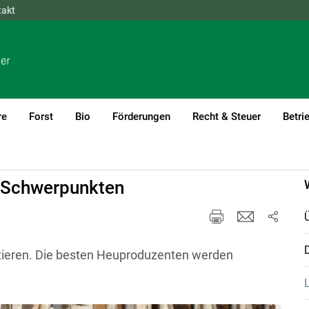
takt
NÖ
OÖ
SBG
STMK
TIROL
VBG
WIEN
re
Forst
Bio
Förderungen
Recht & Steuer
Betri
)1
 Schwerpunkten
D
tieren. Die besten Heuproduzenten werden