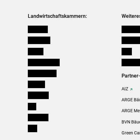
Landwirtschaftskammern:
Weitere
Österreich
Kleinanz
Burgenland
Downloa
Kärnten
Links
Niederösterreich
Initiativ
Oberösterreich
Partner
Salzburg
AIZ
Steiermark
ARGE Bäu
Tirol
ARGE Mei
Vorarlberg
BVN Bäue
Wien
Green Ca