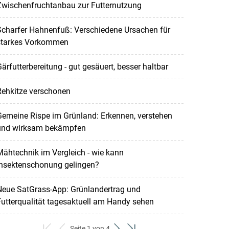
Zwischenfruchtanbau zur Futternutzung
Scharfer Hahnenfuß: Verschiedene Ursachen für
starkes Vorkommen
ärfutterbereitung - gut gesäuert, besser haltbar
Rehkitze verschonen
emeine Rispe im Grünland: Erkennen, verstehen
und wirksam bekämpfen
ähtechnik im Vergleich - wie kann
Insektenschonung gelingen?
Neue SatGrass-App: Grünlandertrag und
utterqualität tagesaktuell am Handy sehen
Seite 1 von 4