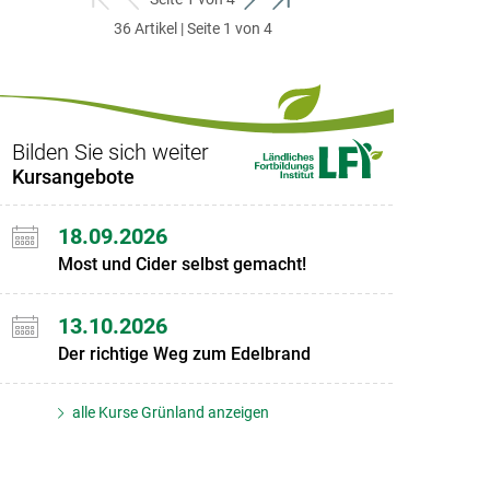
zum
zurück
weiter
zum
36 Artikel | Seite 1 von 4
ersten
zum
zum
letzten
Set
vorigen
nächsten
Set
Set
Set
Bilden Sie sich weiter
Kursangebote
18.09.2026
Most und Cider selbst gemacht!
13.10.2026
Der richtige Weg zum Edelbrand
alle Kurse Grünland anzeigen