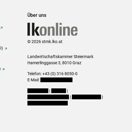
Über uns
© 2026 stmk.lko.at
I)
Landwirtschaftskammer Steiermark
Hamerlinggasse 3, 8010 Graz
e
Telefon: +43 (0) 316 8050-0
E-Mail:
office@lk-stmk.at
Impressum
|
Kontakt
|
Datenschutzerklärung
|
Barrierefreiheit
|
Cookie-Einstellungen