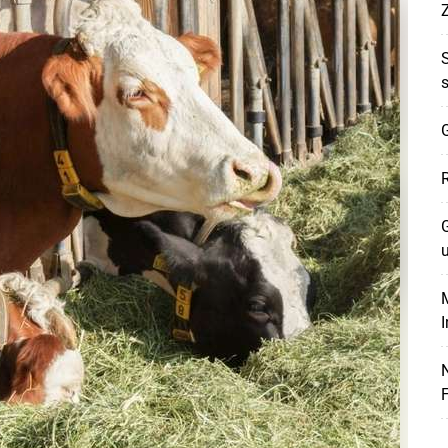
G
Skip to main content
G
M
F