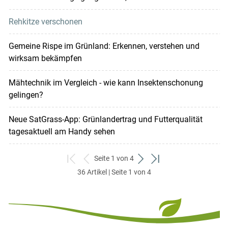
Rehkitze verschonen
Gemeine Rispe im Grünland: Erkennen, verstehen und
wirksam bekämpfen
Mähtechnik im Vergleich - wie kann Insektenschonung
gelingen?
Neue SatGrass-App: Grünlandertrag und Futterqualität
tagesaktuell am Handy sehen
Seite 1 von 4
zum
zurück
weiter
zum
36 Artikel | Seite 1 von 4
ersten
zum
zum
letzten
Set
vorigen
nächsten
Set
Set
Set