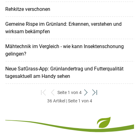
Rehkitze verschonen
Gemeine Rispe im Grünland: Erkennen, verstehen und
wirksam bekämpfen
Mähtechnik im Vergleich - wie kann Insektenschonung
gelingen?
Neue SatGrass-App: Grünlandertrag und Futterqualität
tagesaktuell am Handy sehen
Seite 1 von 4
zum
zurück
weiter
zum
36 Artikel | Seite 1 von 4
ersten
zum
zum
letzten
Set
vorigen
nächsten
Set
Set
Set