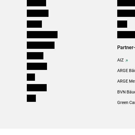
Österreich
Kleinanz
Burgenland
Downloa
Kärnten
Links
Niederösterreich
Initiativ
Oberösterreich
Partner
Salzburg
AIZ
Steiermark
ARGE Bäu
Tirol
ARGE Mei
Vorarlberg
BVN Bäue
Wien
Green Ca