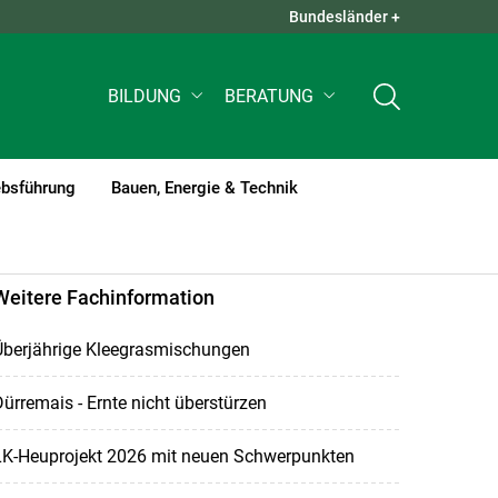
Bundesländer +
QUICK LINKS +
BILDUNG
BERATUNG
ebsführung
Bauen, Energie & Technik
Weitere Fachinformation
Überjährige Kleegrasmischungen
ürremais - Ernte nicht überstürzen
LK-Heuprojekt 2026 mit neuen Schwerpunkten