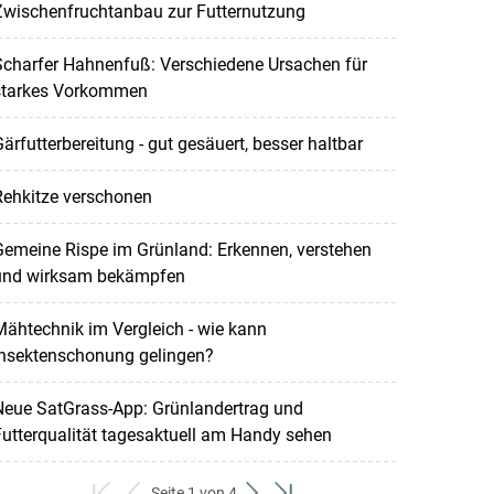
Zwischenfruchtanbau zur Futternutzung
Scharfer Hahnenfuß: Verschiedene Ursachen für
starkes Vorkommen
ärfutterbereitung - gut gesäuert, besser haltbar
Rehkitze verschonen
emeine Rispe im Grünland: Erkennen, verstehen
und wirksam bekämpfen
ähtechnik im Vergleich - wie kann
Insektenschonung gelingen?
Neue SatGrass-App: Grünlandertrag und
utterqualität tagesaktuell am Handy sehen
Seite 1 von 4