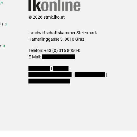
© 2026 stmk.lko.at
I)
Landwirtschaftskammer Steiermark
Hamerlinggasse 3, 8010 Graz
e
Telefon: +43 (0) 316 8050-0
E-Mail:
office@lk-stmk.at
Impressum
|
Kontakt
|
Datenschutzerklärung
|
Barrierefreiheit
|
Cookie-Einstellungen