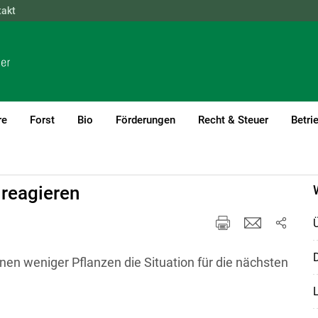
takt
NÖ
OÖ
SBG
STMK
TIROL
VBG
WIEN
re
Forst
Bio
Förderungen
Recht & Steuer
Betri
)1
 reagieren
D
nen weniger Pflanzen die Situation für die nächsten