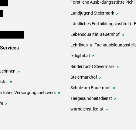
eigen
Forstliche Ausbildungsstätte Pichl
ds
Landjugend Steiermark
Ländliches Fortbildungsinstitut (LF
en und Partner
Lebensqualität Bauernhof
Lehrlings- u. Fachausbildungsstell
-Services
lkdigital.at
Rinderzucht Steiermark
erinnen
Steiermarkhof
ster
Schule am Bauernhof
rliches Versorgungsnetzwerk
Tiergesundheitsdienst
re
warndienst.lko.at