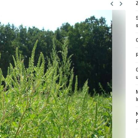
Previous
Next
G
G
M
Skip to main content
F