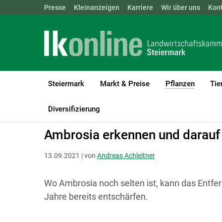
Landwirtschaftskammern:
Presse
Kleinanzeigen
Karriere
ÖSTERREICH
Wir über uns
BGLD
Kon
KTN
Steiermark
Markt & Preise
Pflanzen
Tie
(current
LK Steiermark
Pflanzen
Grünland & Futterbau
Diversifizierung
Ambrosia erkennen und ­darauf
13.09.2021 | von
Andreas Achleitner
Wo Ambrosia noch selten ist, kann das Entfer
Jahre bereits entschärfen.