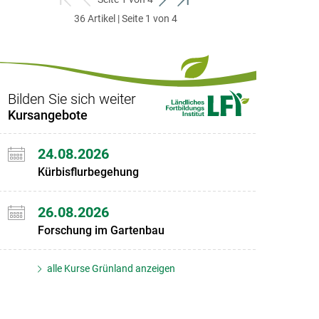
zum
zurück
weiter
zum
36 Artikel | Seite 1 von 4
ersten
zum
zum
letzten
Set
vorigen
nächsten
Set
Set
Set
Bilden Sie sich weiter
Kursangebote
24.08.2026
Kürbisflurbegehung
26.08.2026
Forschung im Gartenbau
alle Kurse Grünland anzeigen