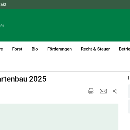
takt
NÖ
OÖ
SBG
STMK
TIROL
VBG
WIEN
re
Forst
Bio
Förderungen
Recht & Steuer
Betri
Gartenbau 2025