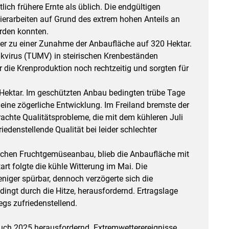
lich frühere Ernte als üblich. Die endgültigen
rtierarbeiten auf Grund des extrem hohen Anteils an
rden konnten.
r zu einer Zunahme der Anbaufläche auf 320 Hektar.
kvirus (TUMV) in steirischen Krenbeständen
r die Krenproduktion noch rechtzeitig und sorgten für
Hektar. Im geschützten Anbau bedingten trübe Tage
ine zögerliche Entwicklung. Im Freiland bremste der
rachte Qualitätsprobleme, die mit dem kühleren Juli
iedenstellende Qualität bei leider schlechter
irischen Fruchtgemüseanbau, blieb die Anbaufläche mit
rt folgte die kühle Witterung im Mai. Die
ger spürbar, dennoch verzögerte sich die
dingt durch die Hitze, herausfordernd. Ertragslage
gs zufriedenstellend.
uch 2025 herausfordernd. Extremwetterereignisse