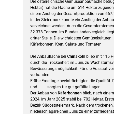
Die österreichische Gemüseanbaufläche betrug
Hektar) hat die Fläche um 614 Hektar zugenom
einem Anstieg der Gesamtproduktion von 667.
in der Steiermark konnte ein Anstieg der Anba
verzeichnet werden. Auch die Gesamterntemeng
32.378 Tonnen. Im Bundesländervergleich liegt
dritter Stelle. Die wichtigsten Gemüsekulturen 
Käferbohnen, Kren, Salate und Tomaten.
Die Anbaufläche bei
Chinakohl
blieb mit 115 H
durch die Trockenheit im Juni, zu Wachstumsv
Bewässerungsmöglichkeit. Für die Aussaat vo
vorhanden.
Frühe Frosttage beeinträchtigten die Qualität.
und sorgten für gut gefüllte Lager.
Der Anbau von
Käferbohnen
blieb, nach einem
2024, im Jahr 2025 stabil bei 702 Hektar. Ers
Bezirk Südoststeiermark. Nach dem trockenen,
niederschlagsreichen Julis zu einer zufrieden