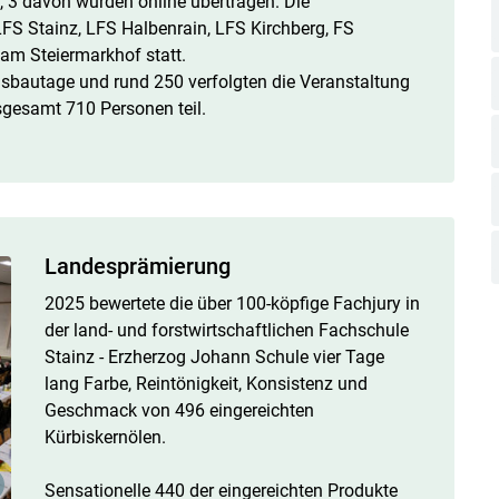
, 3 davon wurden online übertragen. Die
FS Stainz, LFS Halbenrain, LFS Kirchberg, FS
am Steiermarkhof statt.
sbautage und rund 250 verfolgten die Veranstaltung
sgesamt 710 Personen teil.
Landesprämierung
Skip to main content
2025 bewertete die über 100-köpfige Fachjury in
der land- und forstwirtschaftlichen Fachschule
Stainz - Erzherzog Johann Schule vier Tage
lang Farbe, Reintönigkeit, Konsistenz und
Geschmack von 496 eingereichten
Kürbiskernölen.
Sensationelle 440 der eingereichten Produkte