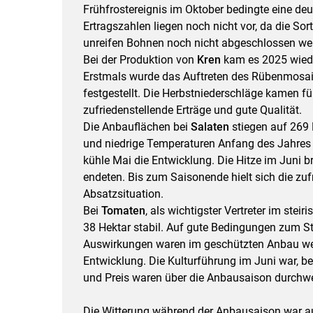
Frühfrostereignis im Oktober bedingte eine deut
Ertragszahlen liegen noch nicht vor, da die So
unreifen Bohnen noch nicht abgeschlossen we
Bei der Produktion von
Kren
kam es 2025 wiede
Erstmals wurde das Auftreten des Rübenmosai
festgestellt. Die Herbstniederschläge kamen fü
zufriedenstellende Erträge und gute Qualität.
Die Anbauflächen bei
Salaten
stiegen auf 269 
und niedrige Temperaturen Anfang des Jahres e
kühle Mai die Entwicklung. Die Hitze im Juni b
endeten. Bis zum Saisonende hielt sich die zufr
Absatzsituation.
Bei
Tomaten
, als wichtigster Vertreter im ste
38 Hektar stabil. Auf gute Bedingungen zum Sta
Auswirkungen waren im geschützten Anbau weni
Entwicklung. Die Kulturführung im Juni war, be
und Preis waren über die Anbausaison durchwe
Die Witterung während der Anbausaison war a