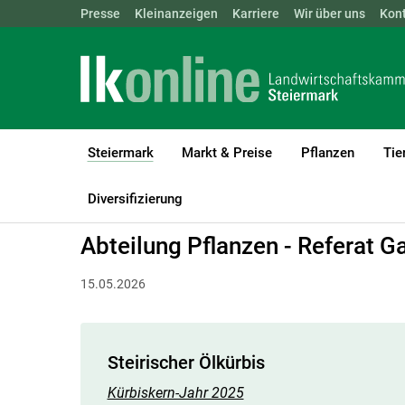
Landwirtschaftskammern:
Presse
Kleinanzeigen
Karriere
ÖSTERREICH
Wir über uns
BGLD
Kon
KTN
Steiermark
Markt & Preise
Pflanzen
Tie
(current)1
LK Steiermark
Steiermark
Tätigkeitsbericht
Diversifizierung
Abteilung Pflanzen - Referat 
15.05.2026
Steirischer Ölkürbis
Kürbiskern-Jahr 2025