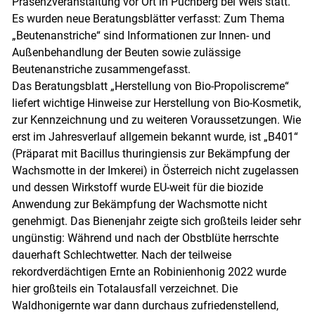
Präsenzveranstaltung vor Ort in Puchberg bei Wels statt.
Es wurden neue Beratungsblätter verfasst: Zum Thema
„Beutenanstriche“ sind Informationen zur Innen- und
Außenbehandlung der Beuten sowie zulässige
Beutenanstriche zusammengefasst.
Das Beratungsblatt „Herstellung von Bio-Propoliscreme“
liefert wichtige Hinweise zur Herstellung von Bio-Kosmetik,
zur Kennzeichnung und zu weiteren Voraussetzungen. Wie
erst im Jahresverlauf allgemein bekannt wurde, ist „B401“
(Präparat mit Bacillus thuringiensis zur Bekämpfung der
Wachsmotte in der Imkerei) in Österreich nicht zugelassen
und dessen Wirkstoff wurde EU-weit für die biozide
Anwendung zur Bekämpfung der Wachsmotte nicht
genehmigt. Das Bienenjahr zeigte sich großteils leider sehr
ungünstig: Während und nach der Obstblüte herrschte
dauerhaft Schlechtwetter. Nach der teilweise
rekordverdächtigen Ernte an Robinienhonig 2022 wurde
hier großteils ein Totalausfall verzeichnet. Die
Waldhonigernte war dann durchaus zufriedenstellend,