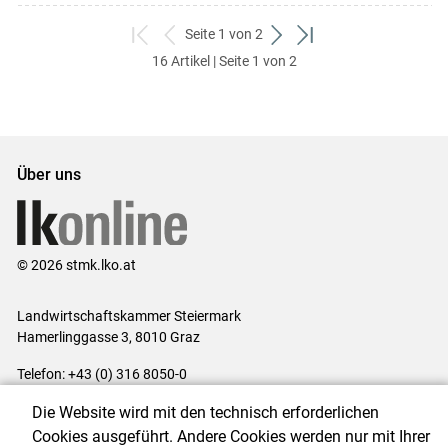
Seite 1 von 2
zum
zurück
weiter
zum
16 Artikel | Seite 1 von 2
ersten
zum
zum
letzten
Set
vorigen
nächsten
Set
Set
Set
Über uns
© 2026 stmk.lko.at
Landwirtschaftskammer Steiermark
Hamerlinggasse 3, 8010 Graz
Telefon: +43 (0) 316 8050-0
E-Mail:
office@lk-stmk.at
Die Website wird mit den technisch erforderlichen
Impressum
|
Kontakt
|
Datenschutzerklärung
|
Barrierefreiheit
|
Cookies ausgeführt. Andere Cookies werden nur mit Ihrer