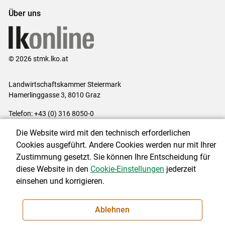
Über uns
© 2026 stmk.lko.at
Landwirtschaftskammer Steiermark
Hamerlinggasse 3, 8010 Graz
Telefon: +43 (0) 316 8050-0
E-Mail:
office@lk-stmk.at
Die Website wird mit den technisch erforderlichen
Impressum
|
Kontakt
|
Datenschutzerklärung
|
Barrierefreiheit
|
Cookies ausgeführt. Andere Cookies werden nur mit Ihrer
Cookie-Einstellungen
Zustimmung gesetzt. Sie können Ihre Entscheidung für
diese Website in den
Cookie-Einstellungen
jederzeit
einsehen und korrigieren.
NEWSLETTER
Ablehnen