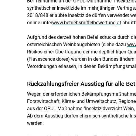
Bei Teilnahme an der ÖPUL-Maßnahme "Insektizidve
synthetischer Insektizide im mehrjährigen Vertrag
2018/848 erlaubte Insektizide dürfen verwendet werd
online unter
www.betriebsmittelbewertung.at
abrufb
Aufgrund des derzeit hohen Befallsdrucks durch di
österreichischen Weinbaugebieten (siehe dazu
www
Risikos einer Übertragung der meldepflichtigen Qu
(Flavescence doree) wurden in den Bundesländern 
Verordnungen erlassen, in denen Bekämpfungsma
Rückzahlungsfreier Ausstieg für alle Be
Wegen der erforderlichen Bekämpfungsmaßnahmen 
Forstwirtschaft, Klima- und Umweltschutz, Regione
aus der ÖPUL-Maßnahme "Insektizidverzicht Wein,
Ab dem Ausstieg dürfen chemisch-synthetische Ins
werden.