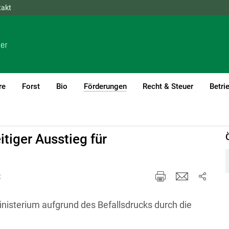
takt
NÖ
OÖ
SBG
STMK
TIROL
VBG
WIEN
re
Forst
Bio
Förderungen
Recht & Steuer
Betri
(current)1
tiger Ausstieg für
t
isterium aufgrund des Befallsdrucks durch die