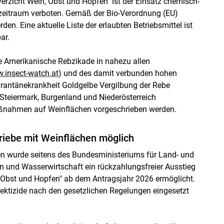
rzicht Wein, Obst und Hopfen" ist der Einsatz chemisch-
szeitraum verboten. Gemäß der Bio-Verordnung (EU)
en. Eine aktuelle Liste der erlaubten Betriebsmittel ist
ar.
e Amerikanische Rebzikade in nahezu allen
.insect-watch.at
) und des damit verbunden hohen
arantänekrankheit Goldgelbe Vergilbung der Rebe
Steiermark, Burgenland und Niederösterreich
ßnahmen auf Weinflächen vorgeschrieben werden.
Skip to main content
triebe mit Weinflächen möglich
wurde seitens des Bundesministeriums für Land- und
n und Wasserwirtschaft ein rückzahlungsfreier Ausstieg
 Obst und Hopfen" ab dem Antragsjahr 2026 ermöglicht.
ektizide nach den gesetzlichen Regelungen eingesetzt