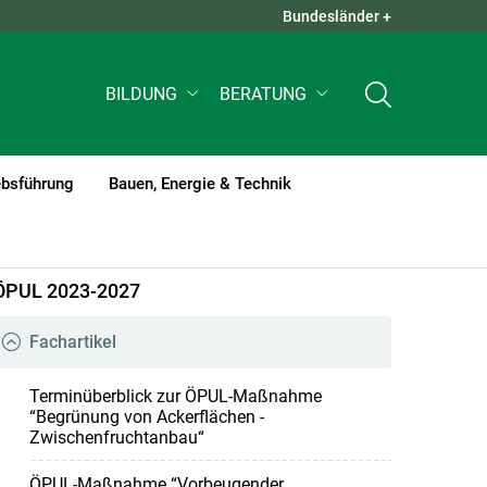
Bundesländer +
QUICK LINKS +
BILDUNG
BERATUNG
ebsführung
Bauen, Energie & Technik
ÖPUL 2023-2027
Fachartikel
Terminüberblick zur ÖPUL-Maßnahme
“Begrünung von Ackerflächen -
Zwischenfruchtanbau“
ÖPUL-Maßnahme “Vorbeugender