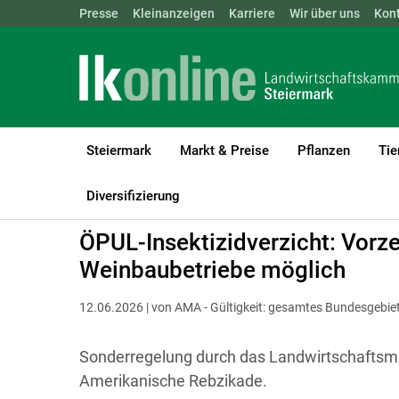
Landwirtschaftskammern:
Presse
Kleinanzeigen
Karriere
ÖSTERREICH
Wir über uns
BGLD
Kon
KTN
Steiermark
Markt & Preise
Pflanzen
Tie
LK Steiermark
Förderungen
ÖPUL
Österreichweit
Diversifizierung
ÖPUL-Insektizidverzicht: Vorzei
Weinbaubetriebe möglich
12.06.2026 | von AMA - Gültigkeit: gesamtes Bundesgebie
Sonderregelung durch das Landwirtschaftsmin
Amerikanische Rebzikade.