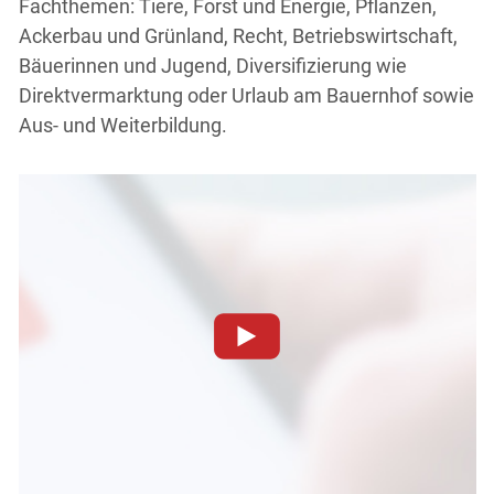
Fachthemen: Tiere, Forst und Energie, Pflanzen,
Ackerbau und Grünland, Recht, Betriebswirtschaft,
Bäuerinnen und Jugend, Diversifizierung wie
Direktvermarktung oder Urlaub am Bauernhof sowie
Aus- und Weiterbildung.
Skip to main content
Zum Abspielen von YouTube-Videos auf dieser Website
müssen Cookies gesetzt werden
.
Für weitere Informationen lesen Sie bitte unsere
Datenschutzerklärung
.Sie können Ihre Entscheidung für
diese Website in den Cookie-Einstellungen jederzeit