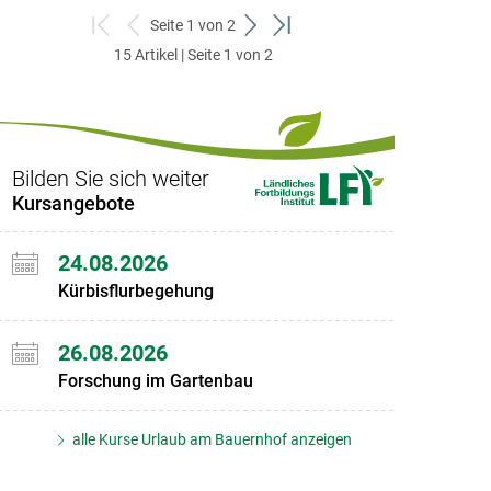
Seite 1 von 2
zum
zurück
weiter
zum
15 Artikel | Seite 1 von 2
ersten
zum
zum
letzten
Set
vorigen
nächsten
Set
Set
Set
Bilden Sie sich weiter
Kursangebote
24.08.2026
Kürbisflurbegehung
26.08.2026
Forschung im Gartenbau
alle Kurse Urlaub am Bauernhof anzeigen