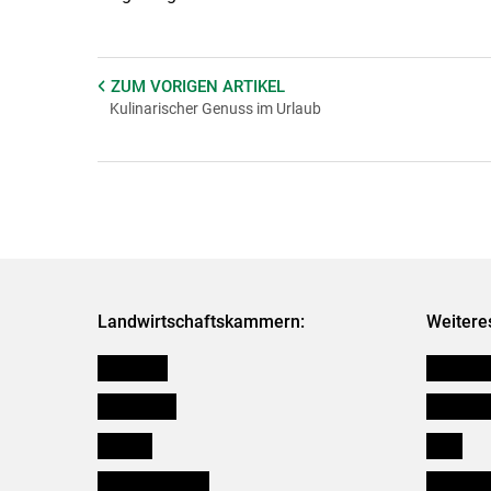
ZUM VORIGEN
ARTIKEL
Kulinarischer Genuss im Urlaub
Landwirtschaftskammern:
Weitere
Österreich
Kleinanz
Burgenland
Downloa
Kärnten
Links
Niederösterreich
Initiativ