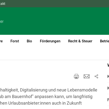
takt
NÖ
OÖ
SBG
STMK
TIROL
VBG
WIEN
re
Forst
Bio
Förderungen
Recht & Steuer
Betri
K
K
altigkeit, Digitalisierung und neue Lebensmodelle
aub am Bauernhof" anpassen kann, um langfristig
chen Urlaubsanbieter:innen auch in Zukunft