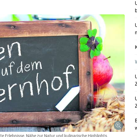
U
b
U
K
W
U
U
B
e Erlebnisse, Nähe zur Natur und kulinarische Highlights.