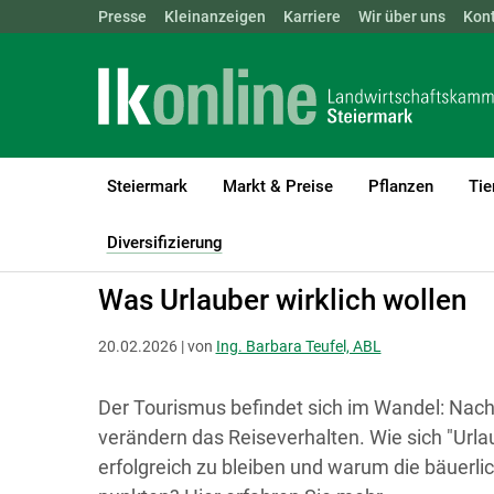
Landwirtschaftskammern:
Presse
Kleinanzeigen
Karriere
ÖSTERREICH
Wir über uns
BGLD
Kon
KTN
Steiermark
Markt & Preise
Pflanzen
Tie
LK Steiermark
Diversifizierung
Urlaub am Bauernhof
Diversifizierung
(current)1
Was Urlauber wirklich wollen
20.02.2026 | von
Ing. Barbara Teufel, ABL
Der Tourismus befindet sich im Wandel: Nachh
verändern das Reiseverhalten. Wie sich "Url
erfolgreich zu bleiben und warum die bäuerli