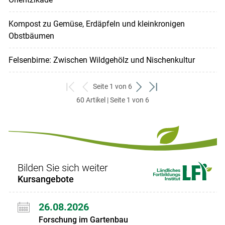
Kompost zu Gemüse, Erdäpfeln und kleinkronigen
Obstbäumen
Felsenbirne: Zwischen Wildgehölz und Nischenkultur
Seite 1 von 6
zum
zurück
weiter
zum
60 Artikel | Seite 1 von 6
ersten
zum
zum
letzten
Set
vorigen
nächsten
Set
Set
Set
Bilden Sie sich weiter
Kursangebote
26.08.2026
Forschung im Gartenbau