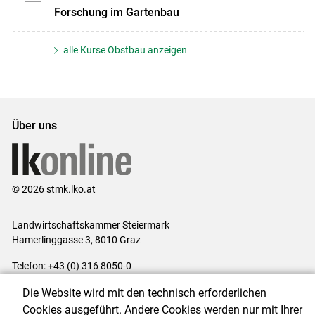
Forschung im Gartenbau
alle Kurse Obstbau anzeigen
Über uns
© 2026 stmk.lko.at
Landwirtschaftskammer Steiermark
Hamerlinggasse 3, 8010 Graz
Telefon: +43 (0) 316 8050-0
E-Mail:
office@lk-stmk.at
Die Website wird mit den technisch erforderlichen
Impressum
|
Kontakt
|
Datenschutzerklärung
|
Barrierefreiheit
|
Cookies ausgeführt. Andere Cookies werden nur mit Ihrer