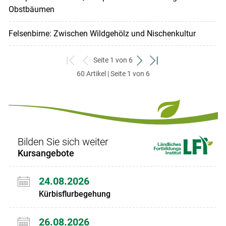
Obstbäumen
Felsenbirne: Zwischen Wildgehölz und Nischenkultur
Seite 1 von 6
zum
zurück
weiter
zum
60 Artikel | Seite 1 von 6
ersten
zum
zum
letzten
Set
vorigen
nächsten
Set
Set
Set
Bilden Sie sich weiter
Kursangebote
24.08.2026
Kürbisflurbegehung
26.08.2026