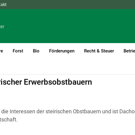
takt
NÖ
OÖ
SBG
STMK
TIROL
VBG
WIEN
re
Forst
Bio
Förderungen
Recht & Steuer
Betri
rischer Erwerbsobstbauern
t die Interessen der steirischen Obstbauern und ist Dacho
tschaft.