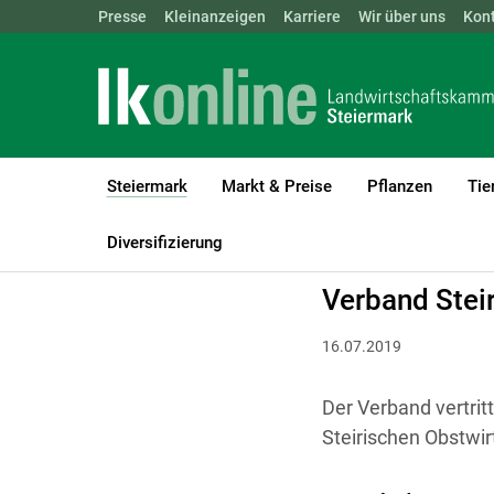
Landwirtschaftskammern:
Presse
Kleinanzeigen
Karriere
ÖSTERREICH
Wir über uns
BGLD
Kon
KTN
Steiermark
Markt & Preise
Pflanzen
Tie
(current)1
LK Steiermark
Steiermark
Verbände
Diversifizierung
Verband Stei
16.07.2019
Der Verband vertrit
Steirischen Obstwir