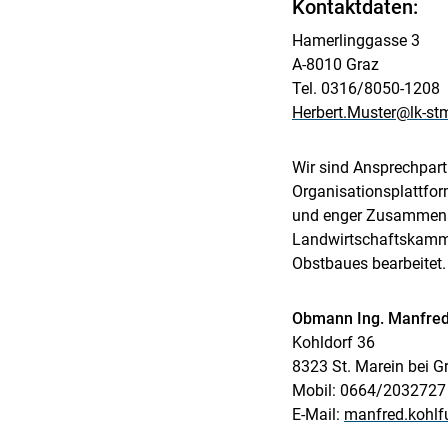
Kontaktdaten:
Hamerlinggasse 3
A-8010 Graz
Tel. 0316/8050-1208
Herbert.Muster@lk-st
Wir sind Ansprechpar
Organisationsplattform
und enger Zusammena
Landwirtschaftskamme
Obstbaues bearbeitet.
Obmann Ing. Manfred
Kohldorf 36
8323 St. Marein bei G
Mobil: 0664/2032727
E-Mail:
manfred.kohlf