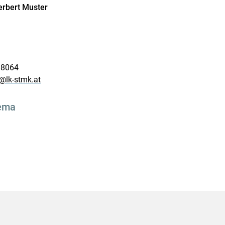
erbert Muster
 8064
@lk-stmk.at
ema
Skip to main content