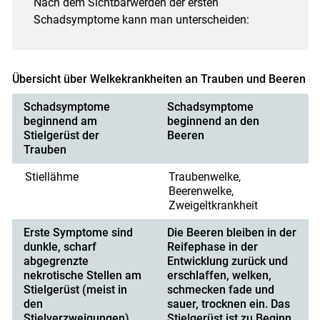
Nach dem Sichtbarwerden der ersten
Schadsymptome kann man unterscheiden:
Übersicht über Welkekrankheiten an Trauben und Beeren
Schadsymptome
Schadsymptome
beginnend am
beginnend an den
Stielgerüst der
Beeren
Trauben
Stiellähme
Traubenwelke,
Beerenwelke,
Zweigeltkrankheit
Erste Symptome sind
Die Beeren bleiben in der
dunkle, scharf
Reifephase in der
abgegrenzte
Entwicklung zurück und
nekrotische Stellen am
erschlaffen, welken,
Stielgerüst (meist in
schmecken fade und
den
sauer, trocknen ein. Das
Stielverzweigungen).
Stielgerüst ist zu Beginn