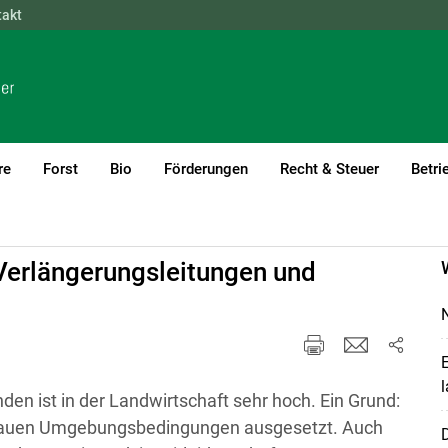
takt
NÖ
OÖ
SBG
STMK
TIROL
VBG
WIEN
re
Forst
Bio
Förderungen
Recht & Steuer
Betri
ung
Verlängerungsleitungen und
N
E
l
den ist in der Landwirtschaft sehr hoch. Ein Grund:
d rauen Umgebungsbedingungen ausgesetzt. Auch
D