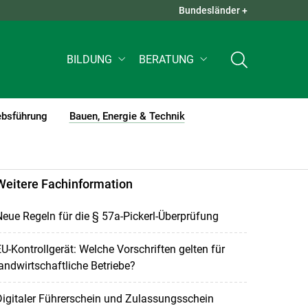
Bundesländer +
QUICK LINKS +
BILDUNG
BERATUNG
ebsführung
Bauen, Energie & Technik
(current)1
Weitere Fachinformation
eue Regeln für die § 57a-Pickerl-Überprüfung
U-Kontrollgerät: Welche Vorschriften gelten für
andwirtschaftliche Betriebe?
igitaler Führerschein und Zulassungsschein