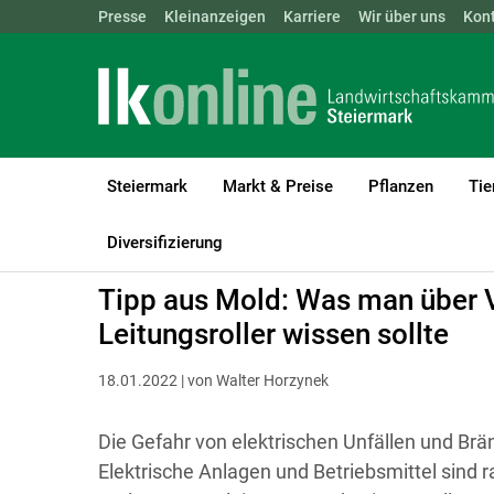
Landwirtschaftskammern:
Presse
Kleinanzeigen
Karriere
ÖSTERREICH
Wir über uns
BGLD
Kon
KTN
Steiermark
Markt & Preise
Pflanzen
Tie
LK Steiermark
Bauen, Energie & Technik
Technik & Digitalisier
Diversifizierung
Tipp aus Mold: Was man über 
Leitungsroller wissen sollte
18.01.2022 | von Walter Horzynek
Die Gefahr von elektrischen Unfällen und Brän
Elektrische Anlagen und Betriebsmittel sin