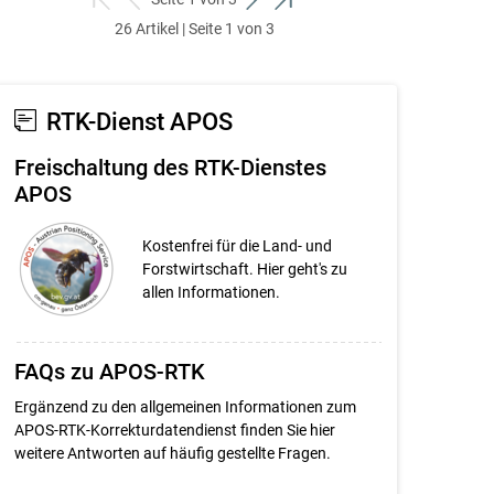
zum
zurück
weiter
zum
26 Artikel | Seite 1 von 3
ersten
zum
zum
letzten
Set
vorigen
nächsten
Set
Set
Set
RTK-Dienst APOS
Freischaltung des RTK-Dienstes
APOS
Kostenfrei für die Land- und
Forstwirtschaft. Hier geht's zu
allen Informationen.
FAQs zu APOS-RTK
Ergänzend zu den allgemeinen Informationen zum
APOS-RTK-Korrekturdatendienst finden Sie hier
weitere Antworten auf häufig gestellte Fragen.