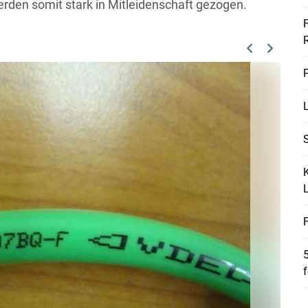
rden somit stark in Mitleidenschaft gezogen.
F
Previous
Next
P
L
S
K
F
5
f