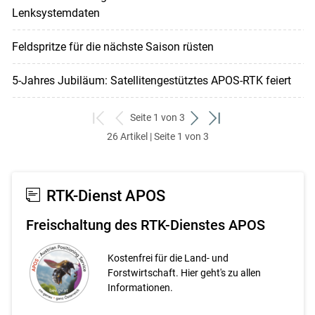
Lenksystemdaten
Feldspritze für die nächste Saison rüsten
5-Jahres Jubiläum: Satellitengestütztes APOS-RTK feiert
Seite 1 von 3
zum
zurück
weiter
zum
26 Artikel | Seite 1 von 3
ersten
zum
zum
letzten
Set
vorigen
nächsten
Set
Set
Set
RTK-Dienst APOS
Freischaltung des RTK-Dienstes APOS
Kostenfrei für die Land- und
Forstwirtschaft. Hier geht's zu allen
Informationen.