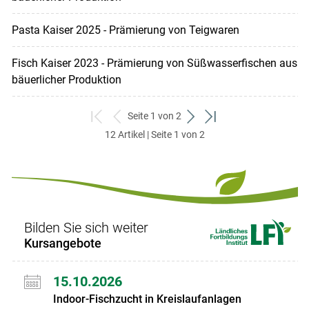
Pasta Kaiser 2025 - Prämierung von Teigwaren
Fisch Kaiser 2023 - Prämierung von Süßwasserfischen aus
bäuerlicher Produktion
Seite 1 von 2
zum
zurück
weiter
zum
12 Artikel | Seite 1 von 2
ersten
zum
zum
letzten
Set
vorigen
nächsten
Set
Set
Set
Bilden Sie sich weiter
Kursangebote
15.10.2026
Indoor-Fischzucht in Kreislaufanlagen