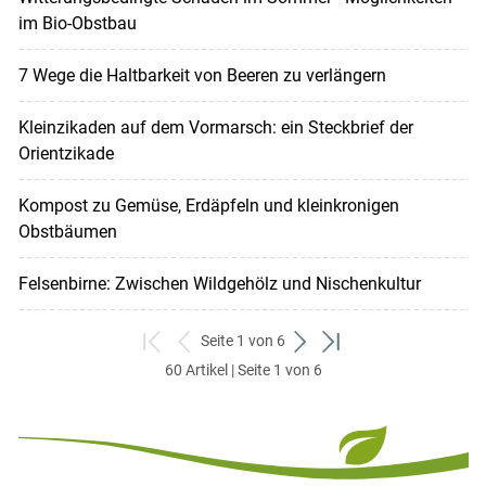
im Bio-Obstbau
7 Wege die Haltbarkeit von Beeren zu verlängern
Kleinzikaden auf dem Vormarsch: ein Steckbrief der
Orientzikade
Kompost zu Gemüse, Erdäpfeln und kleinkronigen
Obstbäumen
Felsenbirne: Zwischen Wildgehölz und Nischenkultur
Seite 1 von 6
zum
zurück
weiter
zum
60 Artikel | Seite 1 von 6
ersten
zum
zum
letzten
Set
vorigen
nächsten
Set
Set
Set