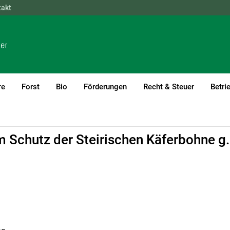
takt
NÖ
OÖ
SBG
STMK
TIROL
VBG
WIEN
re
Forst
Bio
Förderungen
Recht & Steuer
Betri
m Schutz der Steirischen Käferbohne g.