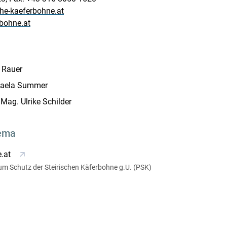
che-kaeferbohne.at
rbohne.at
 Rauer
haela Summer
Mag. Ulrike Schilder
ema
Skip to main content
e.at
um Schutz der Steirischen Käferbohne g.U. (PSK)