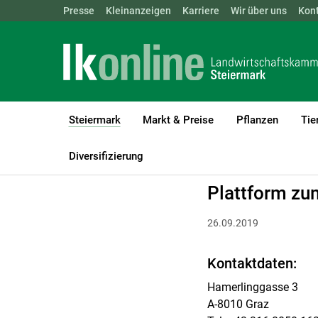
Landwirtschaftskammern:
Presse
Kleinanzeigen
Karriere
ÖSTERREICH
Wir über uns
BGLD
Kon
KTN
Steiermark
Markt & Preise
Pflanzen
Tie
(current)1
LK Steiermark
Steiermark
Verbände
Diversifizierung
Plattform zu
26.09.2019
Kontaktdaten:
Hamerlinggasse 3
A-8010 Graz