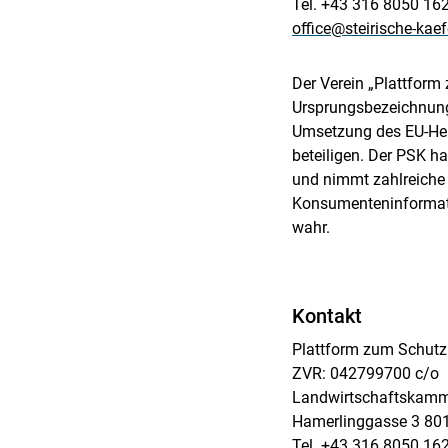
Tel. +43 316 8050 16
office@steirische-kae
Der Verein „Plattform
Ursprungsbezeichnung“ 
Umsetzung des EU-Herk
beteiligen. Der PSK ha
und nimmt zahlreiche 
Konsumenteninformatio
wahr.
Kontakt
Plattform zum Schutz 
ZVR: 042799700 c/o
Landwirtschaftskamm
Hamerlinggasse 3 80
Tel. +43 316 8050 16