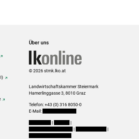
Über uns
© 2026 stmk.lko.at
I)
Landwirtschaftskammer Steiermark
Hamerlinggasse 3, 8010 Graz
e
Telefon: +43 (0) 316 8050-0
E-Mail:
office@lk-stmk.at
Impressum
|
Kontakt
|
Datenschutzerklärung
|
Barrierefreiheit
|
Cookie-Einstellungen