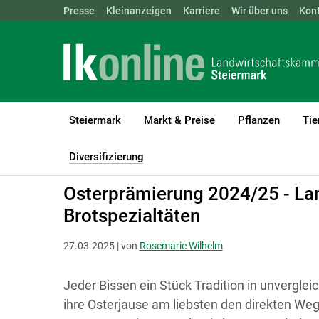
Landwirtschaftskammern:
Presse
Kleinanzeigen
Karriere
ÖSTERREICH
Wir über uns
BGLD
Kon
KTN
Steiermark
Markt & Preise
Pflanzen
Tie
LK Steiermark
Diversifizierung
Direktvermarktung - Prämierun
Diversifizierung
(current)1
Osterprämierung 2024/25 - Land
Brotspezialtäten
27.03.2025 | von
Rosemarie Wilhelm
Jeder Bissen ein Stück Tradition in unvergleic
ihre Osterjause am liebsten den direkten We