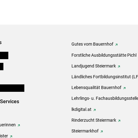
s
Gutes vom Bauernhof
eigen
Forstliche Ausbildungsstätte Pichl
ds
Landjugend Steiermark
Ländliches Fortbildungsinstitut (LF
en und Partner
Lebensqualität Bauernhof
Lehrlings- u. Fachausbildungsstell
-Services
lkdigital.at
Rinderzucht Steiermark
erinnen
Steiermarkhof
ster