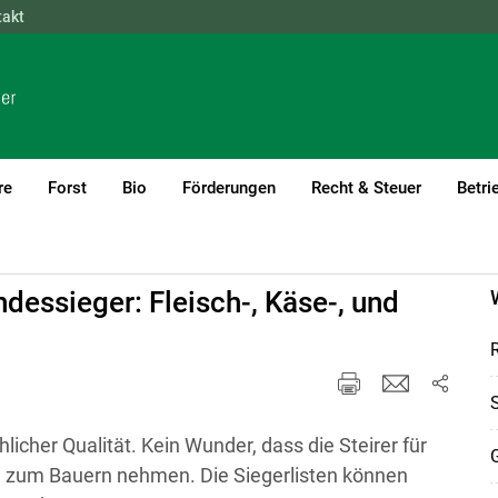
takt
NÖ
OÖ
SBG
STMK
TIROL
VBG
WIEN
re
Forst
Bio
Förderungen
Recht & Steuer
Betri
gen
essieger: Fleisch-, Käse-, und
S
hlicher Qualität. Kein Wunder, dass die Steirer für
G
g zum Bauern nehmen. Die Siegerlisten können