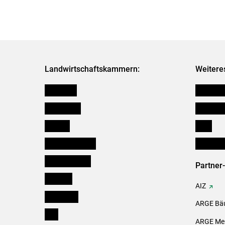
Landwirtschaftskammern:
Weitere
Österreich
Kleinanz
Burgenland
Downloa
Kärnten
Links
Niederösterreich
Initiativ
Oberösterreich
Partner
Salzburg
AIZ
Steiermark
ARGE Bäu
Tirol
ARGE Mei