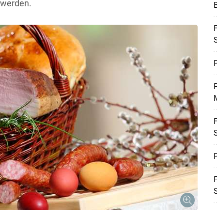
 werden.
B
F
Skip to main content
P
M
F
P
F