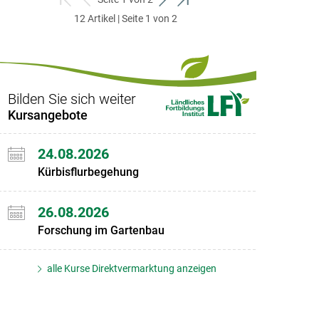
zum
zurück
weiter
zum
12 Artikel | Seite 1 von 2
ersten
zum
zum
letzten
Set
vorigen
nächsten
Set
Set
Set
Bilden Sie sich weiter
Kursangebote
24.08.2026
Kürbisflurbegehung
26.08.2026
Forschung im Gartenbau
alle Kurse Direktvermarktung anzeigen