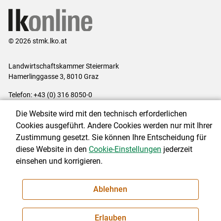
© 2026 stmk.lko.at
Landwirtschaftskammer Steiermark
Hamerlinggasse 3, 8010 Graz
Telefon: +43 (0) 316 8050-0
E-Mail:
office@lk-stmk.at
Die Website wird mit den technisch erforderlichen
Impressum
|
Kontakt
|
Datenschutzerklärung
|
Barrierefreiheit
|
Cookies ausgeführt. Andere Cookies werden nur mit Ihrer
Cookie-Einstellungen
Zustimmung gesetzt. Sie können Ihre Entscheidung für
diese Website in den
Cookie-Einstellungen
jederzeit
einsehen und korrigieren.
NEWSLETTER
Ablehnen
Erlauben