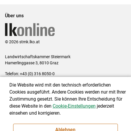
Über uns
© 2026 stmk.lko.at
Landwirtschaftskammer Steiermark
Hamerlinggasse 3, 8010 Graz
Telefon: +43 (0) 316 8050-0
E-Mail:
office@lk-stmk.at
Die Website wird mit den technisch erforderlichen
Impressum
|
Kontakt
|
Datenschutzerklärung
|
Barrierefreiheit
|
Cookies ausgeführt. Andere Cookies werden nur mit Ihrer
Cookie-Einstellungen
Zustimmung gesetzt. Sie können Ihre Entscheidung für
diese Website in den
Cookie-Einstellungen
jederzeit
einsehen und korrigieren.
NEWSLETTER
Ablehnen