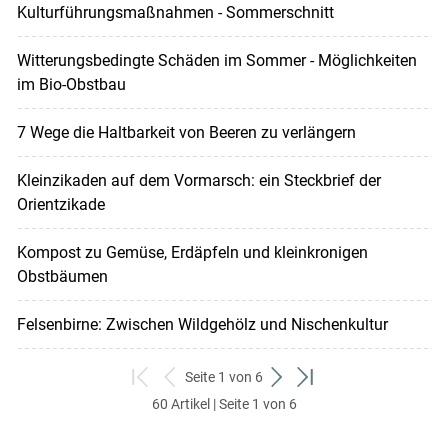
Kulturführungsmaßnahmen - Sommerschnitt
Witterungsbedingte Schäden im Sommer - Möglichkeiten
im Bio-Obstbau
7 Wege die Haltbarkeit von Beeren zu verlängern
Kleinzikaden auf dem Vormarsch: ein Steckbrief der
Orientzikade
Kompost zu Gemüse, Erdäpfeln und kleinkronigen
Obstbäumen
Felsenbirne: Zwischen Wildgehölz und Nischenkultur
Seite 1 von 6
zum
zurück
weiter
zum
60 Artikel | Seite 1 von 6
ersten
zum
zum
letzten
Set
vorigen
nächsten
Set