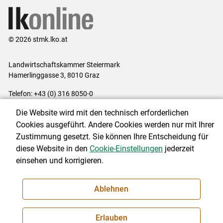
© 2026 stmk.lko.at
Landwirtschaftskammer Steiermark
Hamerlinggasse 3, 8010 Graz
Telefon: +43 (0) 316 8050-0
E-Mail:
office@lk-stmk.at
Die Website wird mit den technisch erforderlichen
Impressum
|
Kontakt
|
Datenschutzerklärung
|
Barrierefreiheit
|
Cookies ausgeführt. Andere Cookies werden nur mit Ihrer
Cookie-Einstellungen
Zustimmung gesetzt. Sie können Ihre Entscheidung für
diese Website in den
Cookie-Einstellungen
jederzeit
einsehen und korrigieren.
NEWSLETTER
Ablehnen
Erlauben