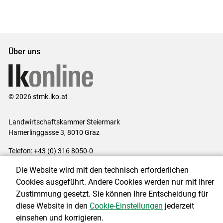
Über uns
© 2026 stmk.lko.at
Landwirtschaftskammer Steiermark
Hamerlinggasse 3, 8010 Graz
Telefon: +43 (0) 316 8050-0
E-Mail:
office@lk-stmk.at
Die Website wird mit den technisch erforderlichen
Impressum
|
Kontakt
|
Datenschutzerklärung
|
Barrierefreiheit
|
Cookies ausgeführt. Andere Cookies werden nur mit Ihrer
Cookie-Einstellungen
Zustimmung gesetzt. Sie können Ihre Entscheidung für
diese Website in den
Cookie-Einstellungen
jederzeit
einsehen und korrigieren.