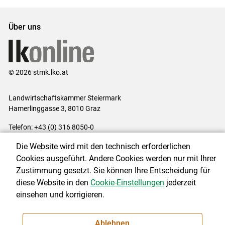
Über uns
© 2026 stmk.lko.at
Landwirtschaftskammer Steiermark
Hamerlinggasse 3, 8010 Graz
Telefon: +43 (0) 316 8050-0
E-Mail:
office@lk-stmk.at
Die Website wird mit den technisch erforderlichen
Impressum
|
Kontakt
|
Datenschutzerklärung
|
Barrierefreiheit
|
Cookies ausgeführt. Andere Cookies werden nur mit Ihrer
Cookie-Einstellungen
Zustimmung gesetzt. Sie können Ihre Entscheidung für
diese Website in den
Cookie-Einstellungen
jederzeit
einsehen und korrigieren.
NEWSLETTER
Ablehnen