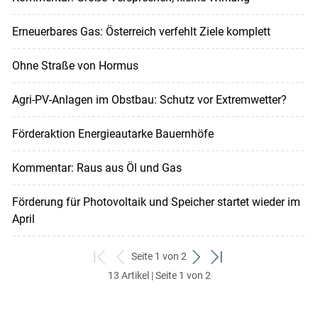
Erneuerbares Gas: Österreich verfehlt Ziele komplett
Ohne Straße von Hormus
Agri-PV-Anlagen im Obstbau: Schutz vor Extremwetter?
Förderaktion Energieautarke Bauernhöfe
Kommentar: Raus aus Öl und Gas
Förderung für Photovoltaik und Speicher startet wieder im
April
Seite 1 von 2
zum
zurück
weiter
zum
13 Artikel | Seite 1 von 2
ersten
zum
zum
letzten
Set
vorigen
nächsten
Set
Set
Set