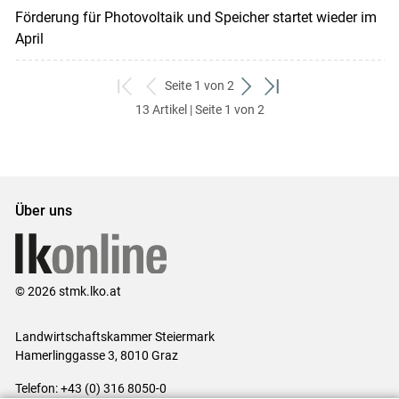
Förderung für Photovoltaik und Speicher startet wieder im
April
Seite 1 von 2
zum
zurück
weiter
zum
13 Artikel | Seite 1 von 2
ersten
zum
zum
letzten
Set
vorigen
nächsten
Set
Set
Set
Über uns
© 2026 stmk.lko.at
Landwirtschaftskammer Steiermark
Hamerlinggasse 3, 8010 Graz
Telefon: +43 (0) 316 8050-0