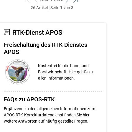
zum
zurück
weiter
zum
26 Artikel | Seite 1 von 3
ersten
zum
zum
letzten
Set
vorigen
nächsten
Set
Set
Set
RTK-Dienst APOS
Freischaltung des RTK-Dienstes
APOS
Kostenfrei für die Land- und
Forstwirtschaft. Hier geht's zu
allen Informationen.
FAQs zu APOS-RTK
Ergänzend zu den allgemeinen Informationen zum
APOS-RTK-Korrekturdatendienst finden Sie hier
weitere Antworten auf häufig gestellte Fragen.