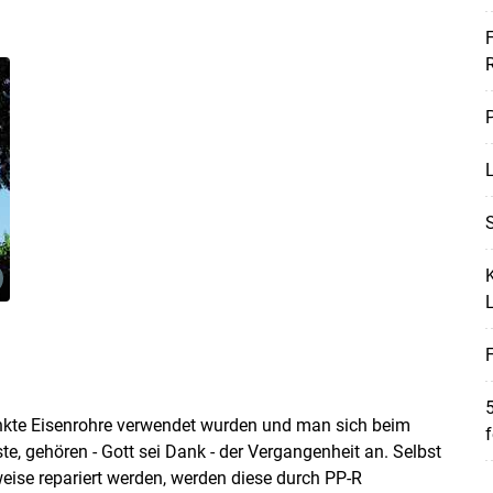
F
P
L
S
K
F
5
zinkte Eisenrohre verwendet wurden und man sich beim
f
, gehören - Gott sei Dank - der Vergangenheit an. Selbst
weise repariert werden, werden diese durch PP-R