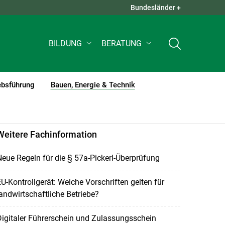
Bundesländer +
QUICK LINKS +
BILDUNG
BERATUNG
ebsführung
Bauen, Energie & Technik
(current)1
Weitere Fachinformation
eue Regeln für die § 57a-Pickerl-Überprüfung
U-Kontrollgerät: Welche Vorschriften gelten für
andwirtschaftliche Betriebe?
igitaler Führerschein und Zulassungsschein