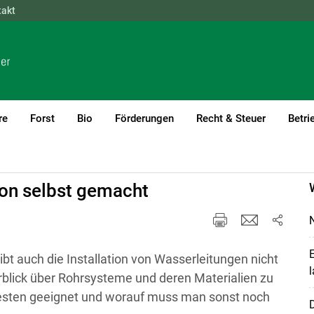
takt
NÖ
OÖ
SBG
STMK
TIROL
VBG
WIEN
re
Forst
Bio
Förderungen
Recht & Steuer
Betri
ung
ion selbst gemacht
N
E
t auch die Installation von Wasserleitungen nicht
l
erblick über Rohrsysteme und deren Materialien zu
sten geeignet und worauf muss man sonst noch
D