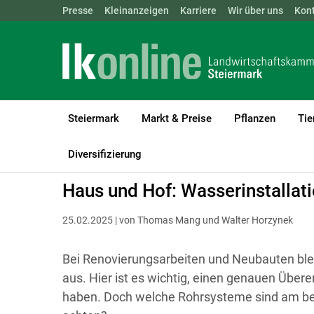
Landwirtschaftskammern:
Presse
Kleinanzeigen
Karriere
ÖSTERREICH
Wir über uns
BGLD
Kon
KTN
Steiermark
Markt & Preise
Pflanzen
Tie
LK Steiermark
Bauen, Energie & Technik
Technik & Digitalisier
Diversifizierung
Haus und Hof: Wasserinstallat
25.02.2025 | von Thomas Mang und Walter Horzynek
Bei Renovierungsarbeiten und Neubauten bleib
aus. Hier ist es wichtig, einen genauen Über
haben. Doch welche Rohrsysteme sind am be