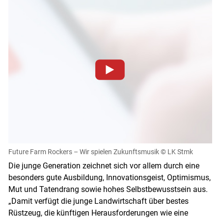
Zum Abspielen von YouTube-Videos auf dieser Website
müssen Cookies gesetzt werden
.
Für weitere Informationen lesen Sie bitte unsere
Datenschutzerklärung
.Sie können Ihre Entscheidung für
diese Website in den Cookie-Einstellungen jederzeit
einsehen und korrigieren
Future Farm Rockers – Wir spielen Zukunftsmusik
© LK Stmk
Cookies Einstellungen
Die junge Generation zeichnet sich vor allem durch eine
besonders gute Ausbildung, Innovationsgeist, Optimismus,
Akzeptieren
Mut und Tatendrang sowie hohes Selbstbewusstsein aus.
„Damit verfügt die junge Landwirtschaft über bestes
Rüstzeug, die künftigen Herausforderungen wie eine