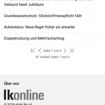
Verband feiert Jubiläum
Grundwasserschutz: Stickstoffmesspflicht fällt
Ackerstatus: Neue Regel früher als erwartet
Doppelnutzung und Mehrfachantrag
Seite 7 von 9
zum
zurück
weiter
zum
81 Artikel | Seite 7 von 9
ersten
zum
zum
letzten
Set
vorigen
nächsten
Set
Set
Set
Über uns
© 2026 stmk.lko.at