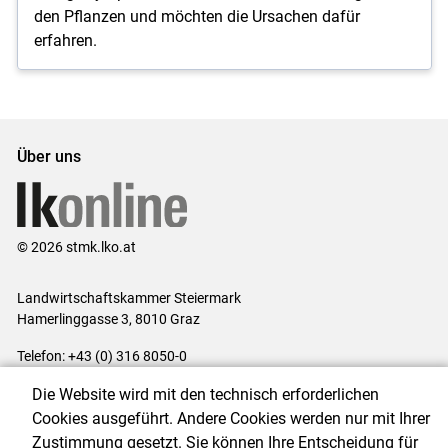
den Pflanzen und möchten die Ursachen dafür
erfahren.
Über uns
© 2026 stmk.lko.at
Landwirtschaftskammer Steiermark
Hamerlinggasse 3, 8010 Graz
Telefon: +43 (0) 316 8050-0
E-Mail:
office@lk-stmk.at
Die Website wird mit den technisch erforderlichen
Impressum
|
Kontakt
|
Datenschutzerklärung
|
Barrierefreiheit
|
Cookies ausgeführt. Andere Cookies werden nur mit Ihrer
Cookie-Einstellungen
Zustimmung gesetzt. Sie können Ihre Entscheidung für