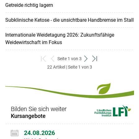
Getreide richtig lagern
Subklinische Ketose - die unsichtbare Handbremse im Stall
Internationale Weidetagung 2026: Zukunftsfähige
Weidewirtschaft im Fokus
Seite 1 von 3
zum
zurück
weiter
zum
22 Artikel | Seite 1 von 3
ersten
zum
zum
letzten
Set
vorigen
nächsten
Set
Set
Set
Bilden Sie sich weiter
Kursangebote
24.08.2026