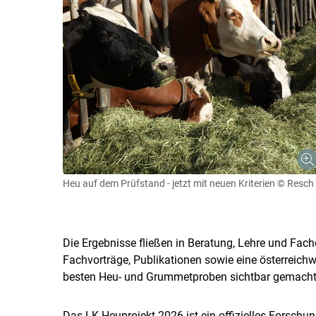
Heu auf dem Prüfstand - jetzt mit neuen Kriterien
© Resch
Die Ergebnisse fließen in Beratung, Lehre und Fach
Fachvorträge, Publikationen sowie eine österreichw
besten Heu- und Grummetproben sichtbar gemacht
Das LK-Heuprojekt 2026 ist ein offizielles Forsch