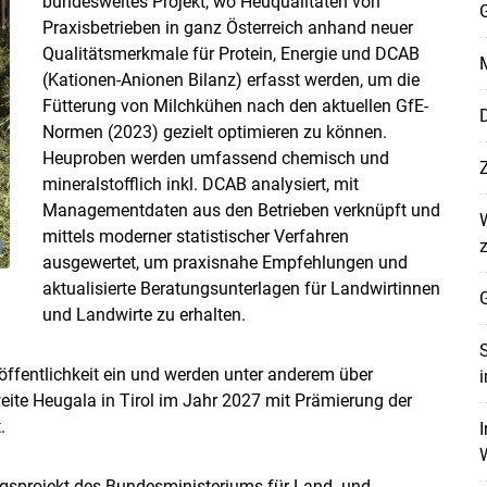
bundesweites Projekt, wo Heuqualitäten von
G
Praxisbetrieben in ganz Österreich anhand neuer
Qualitätsmerkmale für Protein, Energie und DCAB
M
(Kationen-Anionen Bilanz) erfasst werden, um die
Fütterung von Milchkühen nach den aktuellen GfE-
D
Normen (2023) gezielt optimieren zu können.
Skip to main content
Heuproben werden umfassend chemisch und
mineralstofflich inkl. DCAB analysiert, mit
Managementdaten aus den Betrieben verknüpft und
mittels moderner statistischer Verfahren
ausgewertet, um praxisnahe Empfehlungen und
aktualisierte Beratungsunterlagen für Landwirtinnen
G
und Landwirte zu erhalten.
S
öffentlichkeit ein und werden unter anderem über
i
eite Heugala in Tirol im Jahr 2027 mit Prämierung der
.
I
ungsprojekt des Bundesministeriums für Land- und