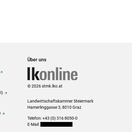
Über uns
© 2026 stmk.lko.at
I)
Landwirtschaftskammer Steiermark
Hamerlinggasse 3, 8010 Graz
e
Telefon: +43 (0) 316 8050-0
E-Mail:
office@lk-stmk.at