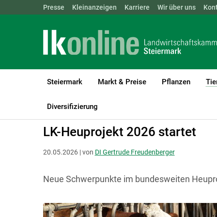
Landwirtschaftskammern:
Presse
Kleinanzeigen
Karriere
ÖSTERREICH
Wir über uns
BGLD
Kon
KTN
Steiermark
Markt & Preise
Pflanzen
Tie
LK Steiermark
Tiere
Rinder
Fütterung & Futtermittel
Diversifizierung
LK-Heuprojekt 2026 startet
20.05.2026 | von
DI Gertrude Freudenberger
Neue Schwerpunkte im bundesweiten Heupro