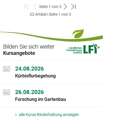
Seite 1 von 3
zum
zurück
weiter
zum
22 Artikel | Seite 1 von 3
ersten
zum
zum
letzten
Set
vorigen
nächsten
Set
Set
Set
Bilden Sie sich weiter
Kursangebote
24.08.2026
Kürbisflurbegehung
26.08.2026
Forschung im Gartenbau
alle Kurse Rinderhaltung anzeigen