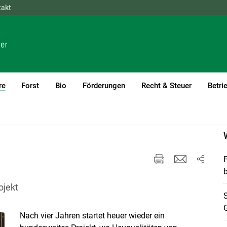
takt
NÖ
OÖ
SBG
STMK
TIROL
VBG
WIEN
re
Forst
Bio
Förderungen
Recht & Steuer
Betri
(current)1
F
b
jekt
S
G
Nach vier Jahren startet heuer wieder ein