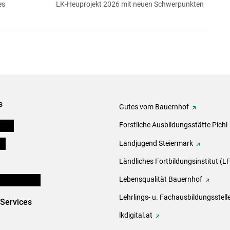
es
LK-Heuprojekt 2026 mit neuen Schwerpunkten
s
Gutes vom Bauernhof
eigen
Forstliche Ausbildungsstätte Pichl
ds
Landjugend Steiermark
Ländliches Fortbildungsinstitut (LF
en und Partner
Lebensqualität Bauernhof
Lehrlings- u. Fachausbildungsstell
-Services
lkdigital.at