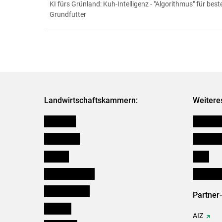
KI fürs Grünland: Kuh-Intelligenz - "Algorithmus" für best
Grundfutter
Landwirtschaftskammern:
Weitere
Österreich
Kleinanz
Burgenland
Downloa
Kärnten
Links
Niederösterreich
Initiativ
Oberösterreich
Partner
Salzburg
AIZ