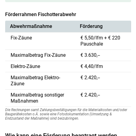
Förderrahmen Fischotterabwehr
Abwehrmaßnahme
Förderung
Fix-Zäune
€ 5,50/lfm + € 220
Pauschale
Maximalbetrag Fix-Zäune
€ 3.630,--
Elektro-Zäune
€ 4,40/lfm
Maximalbetrag Elektro-
€ 2.420,--
Zäune
Maximalbetrag sonstiger
€ 2.420,--
Maßnahmen
Die Rechnungen samt Zahlungsbestätigungen für die Materialkosten und/oder
Skip to main content
Baugerätekosten o.Ä. sowie eine Fotodokumentation (Umsetzung &
Endzustand der Maßnahme) sind beizubringen.
Wie kann eine Förderung beantragt werden