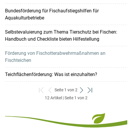
Bundesförderung für Fischaufstiegshilfen für
Aquakulturbetriebe
Selbstevaluierung zum Thema Tierschutz bei Fischen:
Handbuch und Checkliste bieten Hilfestellung
Förderung von Fischotterabwehrmaßnahmen an
Fischteichen
Teichflächenförderung: Was ist einzuhalten?
Seite 1 von 2
zum
zurück
weiter
zum
12 Artikel | Seite 1 von 2
ersten
zum
zum
letzten
Set
vorigen
nächsten
Set
Set
Set