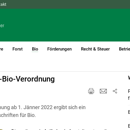
takt
NÖ
OÖ
SBG
STMK
TIROL
VBG
WIEN
re
Forst
Bio
Förderungen
Recht & Steuer
Betri
(current)1
U-Bio-Verordnung
f
ung ab 1. Jänner 2022 ergibt sich ein
B
hriften für Bio.