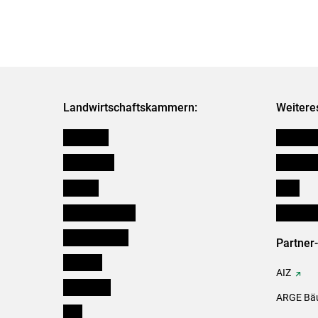
Landwirtschaftskammern:
Weitere
Österreich
Kleinanz
Burgenland
Downloa
Kärnten
Links
Niederösterreich
Initiativ
Oberösterreich
Partner
Salzburg
AIZ
Steiermark
ARGE Bäu
Tirol