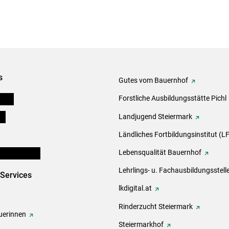
s
Gutes vom Bauernhof
eigen
Forstliche Ausbildungsstätte Pichl
ds
Landjugend Steiermark
Ländliches Fortbildungsinstitut (LF
en und Partner
Lebensqualität Bauernhof
Lehrlings- u. Fachausbildungsstell
-Services
lkdigital.at
Rinderzucht Steiermark
erinnen
Steiermarkhof