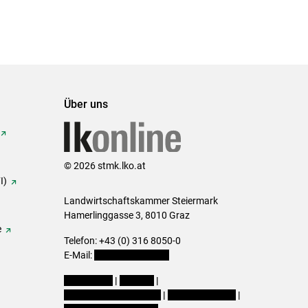
Über uns
© 2026 stmk.lko.at
I)
Landwirtschaftskammer Steiermark
Hamerlinggasse 3, 8010 Graz
e
Telefon: +43 (0) 316 8050-0
E-Mail:
office@lk-stmk.at
Impressum
|
Kontakt
|
Datenschutzerklärung
|
Barrierefreiheit
|