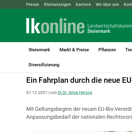
Landwirtschaftskammern:
Presse
Kleinanzeigen
Karriere
ÖSTERREICH
Wir über uns
BGLD
Kon
KTN
Steiermark
Markt & Preise
Pflanzen
Tie
LK Steiermark
Bio
Rechtsgrundlagen für Biobetriebe
Diversifizierung
Ein Fahrplan durch die neue E
07.12.2021 | von
DI Dr. Anna Herzog
Mit Geltungsbeginn der neuen EU-Bio-Verordn
Anpassungsbedarf der nationalen Rechtsvorsc