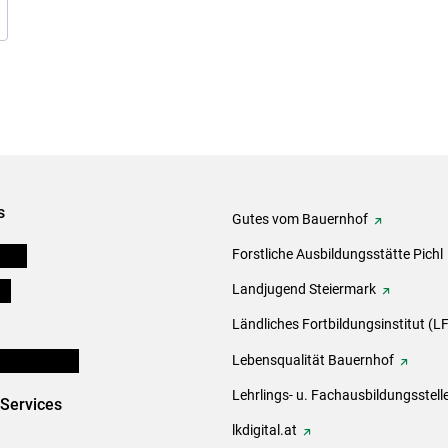
s
Gutes vom Bauernhof
eigen
Forstliche Ausbildungsstätte Pichl
ds
Landjugend Steiermark
Ländliches Fortbildungsinstitut (LF
en und Partner
Lebensqualität Bauernhof
Lehrlings- u. Fachausbildungsstell
-Services
lkdigital.at