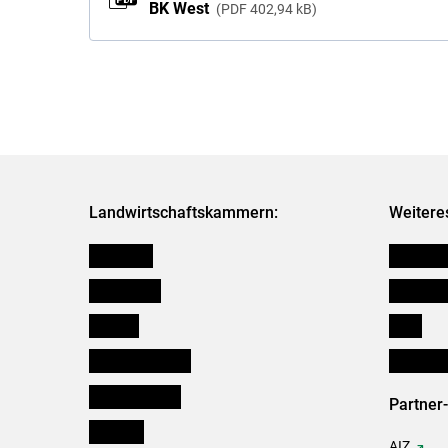
BK West
PDF
402,94 kB
Landwirtschaftskammern:
Weitere
Österreich
Kleinanz
Burgenland
Downloa
Kärnten
Links
Niederösterreich
Initiativ
Oberösterreich
Partner
Salzburg
AIZ