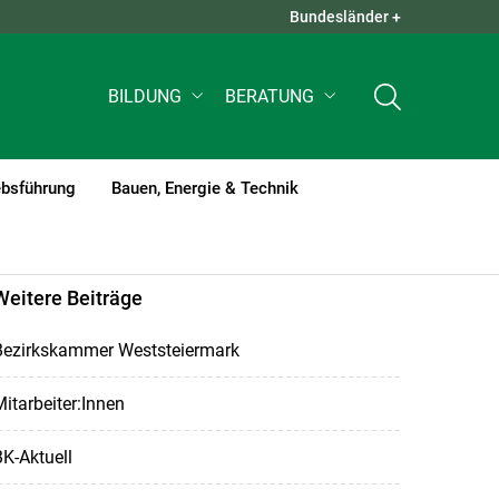
Bundesländer +
QUICK LINKS +
BILDUNG
BERATUNG
ebsführung
Bauen, Energie & Technik
Weitere Beiträge
Bezirkskammer Weststeiermark
itarbeiter:Innen
K-Aktuell