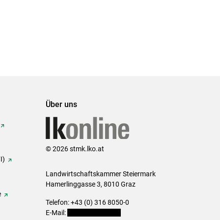
Über uns
© 2026 stmk.lko.at
I)
Landwirtschaftskammer Steiermark
Hamerlinggasse 3, 8010 Graz
e
Telefon: +43 (0) 316 8050-0
E-Mail:
office@lk-stmk.at