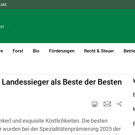
takt
NÖ
OÖ
SBG
STMK
TIROL
VBG
WIEN
re
Forst
Bio
Förderungen
Recht & Steuer
Betri
 Landessieger als Beste der Besten
M
erl und exquisite Köstlichkeiten. Die besten
B
er wurden bei der Spezialitätenprämierung 2025 der