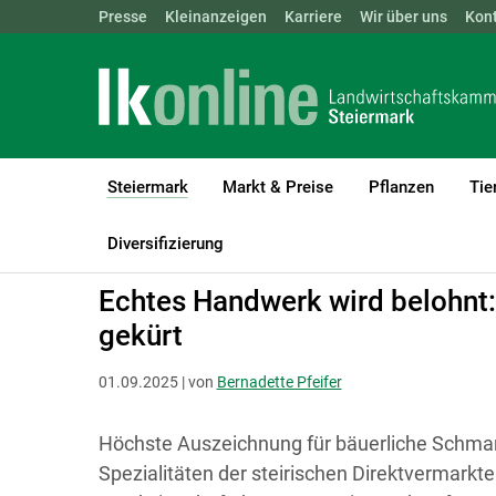
Landwirtschaftskammern:
Presse
Kleinanzeigen
Karriere
ÖSTERREICH
Wir über uns
BGLD
Kon
KTN
Steiermark
Markt & Preise
Pflanzen
Tie
(current)1
LK Steiermark
Steiermark
Bezirkskammer
Weststeiermark
Diversifizierung
Echtes Handwerk wird belohnt:
gekürt
01.09.2025 | von
Bernadette Pfeifer
Höchste Auszeichnung für bäuerliche Schmank
Spezialitäten der steirischen Direktvermarkt