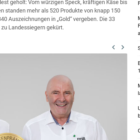
st geholt: Vom würzigen Speck, kräftigen Käse bis
n standen mehr als 520 Produkte von knapp 150
M
40 Auszeichnungen in „Gold“ vergeben. Die 33
F
y zu Landessiegern gekürt.
S
Previous
Next
M
l
U