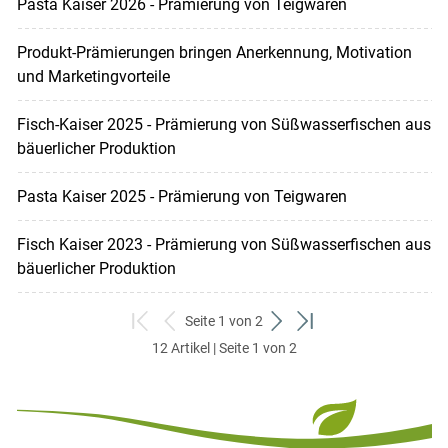
Pasta Kaiser 2026 - Prämierung von Teigwaren
Produkt-Prämierungen bringen Anerkennung, Motivation
und Marketingvorteile
Fisch-Kaiser 2025 - Prämierung von Süßwasserfischen aus
bäuerlicher Produktion
Pasta Kaiser 2025 - Prämierung von Teigwaren
Fisch Kaiser 2023 - Prämierung von Süßwasserfischen aus
bäuerlicher Produktion
Seite 1 von 2
zum
zurück
weiter
zum
12 Artikel | Seite 1 von 2
ersten
zum
zum
letzten
Set
vorigen
nächsten
Set
Set
Set