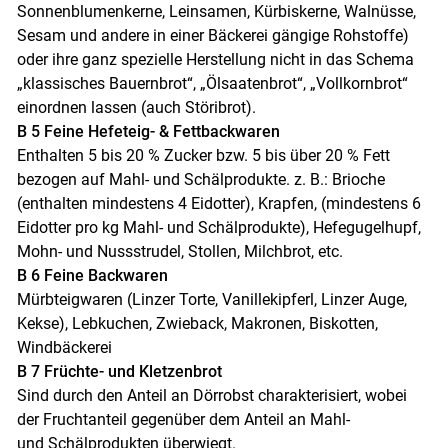
Sonnenblumenkerne, Leinsamen, Kürbiskerne, Walnüsse,
Sesam und andere in einer Bäckerei gängige Rohstoffe)
oder ihre ganz spezielle Herstellung nicht in das Schema
„klassisches Bauernbrot“, „Ölsaatenbrot“, „Vollkornbrot“
einordnen lassen (auch Störibrot).
B 5 Feine Hefeteig- & Fettbackwaren
Enthalten 5 bis 20 % Zucker bzw. 5 bis über 20 % Fett
bezogen auf Mahl- und Schälprodukte. z. B.: Brioche
(enthalten mindestens 4 Eidotter), Krapfen, (mindestens 6
Eidotter pro kg Mahl- und Schälprodukte), Hefegugelhupf,
Mohn- und Nussstrudel, Stollen, Milchbrot, etc.
Skip to main content
B 6 Feine Backwaren
Mürbteigwaren (Linzer Torte, Vanillekipferl, Linzer Auge,
Kekse), Lebkuchen, Zwieback, Makronen, Biskotten,
Windbäckerei
B 7 Früchte- und Kletzenbrot
Sind durch den Anteil an Dörrobst charakterisiert, wobei
der Fruchtanteil gegenüber dem Anteil an Mahl-
und Schälprodukten überwiegt.