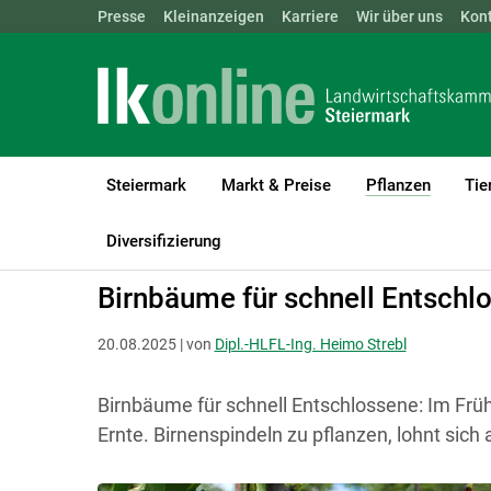
Landwirtschaftskammern:
Presse
Kleinanzeigen
Karriere
ÖSTERREICH
Wir über uns
BGLD
Kon
KTN
Steiermark
Markt & Preise
Pflanzen
Tie
(current
LK Steiermark
Pflanzen
Obstbau
Diversifizierung
Birnbäume für schnell Entschl
20.08.2025 | von
Dipl.-HLFL-Ing. Heimo Strebl
Birnbäume für schnell Entschlossene: Im Früh
Ernte. Birnenspindeln zu pflanzen, lohnt sich