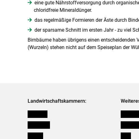
eine gute Nährstoffversorgung durch organisch
chloridfreie Mineraldünger.
das regelmäßige Formieren der Äste durch Bind
der sparsame Schnitt im ersten Jahr - zu viel Sc
Birnbäume haben übrigens einen entscheidenden V
(Wurzeln) stehen nicht auf dem Speiseplan der W
Landwirtschaftskammern:
Weitere
Österreich
Kleinanz
Burgenland
Downloa
Kärnten
Links