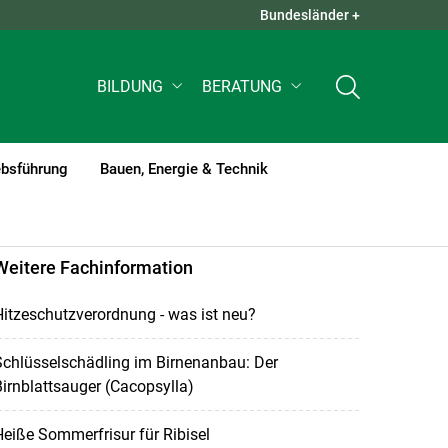
Bundesländer +
QUICK LINKS +
BILDUNG
BERATUNG
ebsführung
Bauen, Energie & Technik
Weitere Fachinformation
itzeschutzverordnung - was ist neu?
chlüsselschädling im Birnenanbau: Der
irnblattsauger (Cacopsylla)
eiße Sommerfrisur für Ribisel