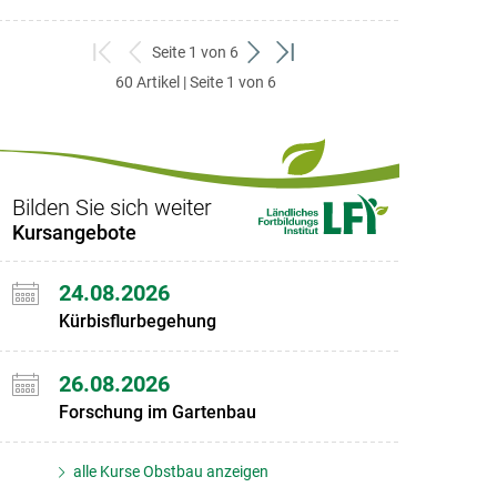
Seite 1 von 6
zum
zurück
weiter
zum
60 Artikel | Seite 1 von 6
ersten
zum
zum
letzten
Set
vorigen
nächsten
Set
Set
Set
Bilden Sie sich weiter
Kursangebote
24.08.2026
Kürbisflurbegehung
26.08.2026
Forschung im Gartenbau
alle Kurse Obstbau anzeigen