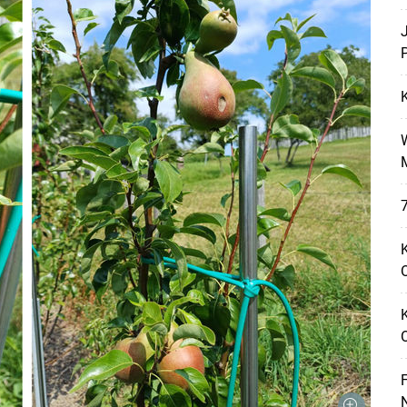
P
Skip to main content
7
K
O
F
N