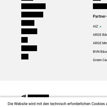
Niederösterreich
Initiativ
Oberösterreich
Partner
Salzburg
AIZ
Steiermark
ARGE Bäu
Tirol
ARGE Mei
Vorarlberg
BVN Bäue
Wien
Green Ca
NEWSLETTER
Die Website wird mit den technisch erforderlichen Cookies 