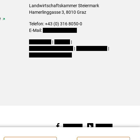
Landwirtschaftskammer Steiermark
Hamerlinggasse 3, 8010 Graz
e
Telefon: +43 (0) 316 8050-0
E-Mail:
office@lk-stmk.at
Impressum
|
Kontakt
|
Datenschutzerklärung
|
Barrierefreiheit
|
Cookie-Einstellungen
Facebook
Youtube