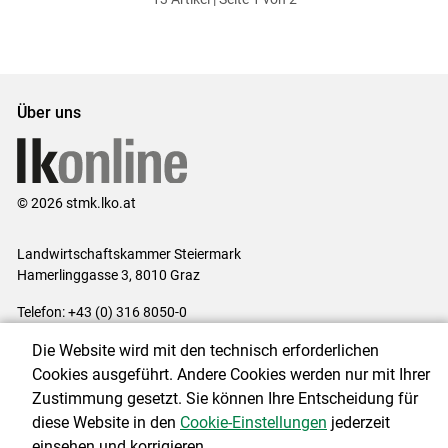
ersten
zum
zum
letzten
Set
vorigen
nächsten
Set
Set
Set
Über uns
© 2026 stmk.lko.at
Landwirtschaftskammer Steiermark
Hamerlinggasse 3, 8010 Graz
Telefon: +43 (0) 316 8050-0
E-Mail:
office@lk-stmk.at
Die Website wird mit den technisch erforderlichen
Impressum
|
Kontakt
|
Datenschutzerklärung
|
Barrierefreiheit
|
Cookies ausgeführt. Andere Cookies werden nur mit Ihrer
Cookie-Einstellungen
Zustimmung gesetzt. Sie können Ihre Entscheidung für
diese Website in den
Cookie-Einstellungen
jederzeit
einsehen und korrigieren.