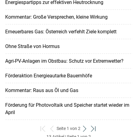
Energiespartipps zur effektiven Heutrocknung
Kommentar: Große Versprechen, kleine Wirkung
Erneuerbares Gas: Österreich verfehlt Ziele komplett
Ohne Straße von Hormus
Agri-PV-Anlagen im Obstbau: Schutz vor Extremwetter?
Förderaktion Energieautarke Bauernhöfe
Kommentar: Raus aus Öl und Gas
Förderung für Photovoltaik und Speicher startet wieder im
April
Seite 1 von 2
zum
zurück
weiter
zum
13 Artikel | Seite 1 von 2