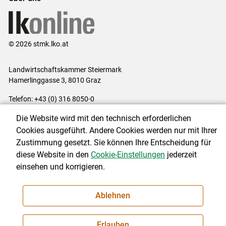
© 2026 stmk.lko.at
Landwirtschaftskammer Steiermark
Hamerlinggasse 3, 8010 Graz
Telefon: +43 (0) 316 8050-0
E-Mail:
office@lk-stmk.at
Die Website wird mit den technisch erforderlichen
Impressum
|
Kontakt
|
Datenschutzerklärung
|
Barrierefreiheit
|
Cookies ausgeführt. Andere Cookies werden nur mit Ihrer
Cookie-Einstellungen
Zustimmung gesetzt. Sie können Ihre Entscheidung für
diese Website in den
Cookie-Einstellungen
jederzeit
einsehen und korrigieren.
NEWSLETTER
Ablehnen
Erlauben