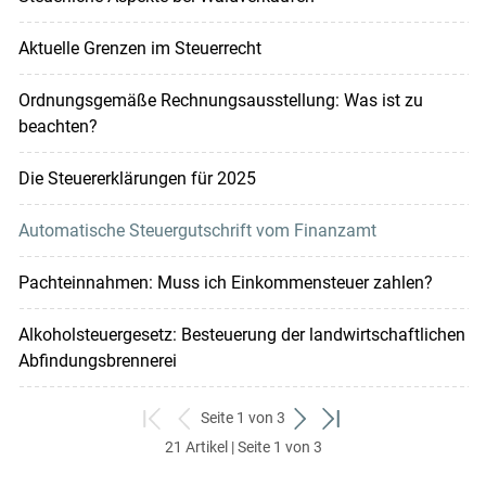
Aktuelle Grenzen im Steuerrecht
Ordnungsgemäße Rechnungsausstellung: Was ist zu
beachten?
Die Steuererklärungen für 2025
Automatische Steuergutschrift vom Finanzamt
Pachteinnahmen: Muss ich Einkommensteuer zahlen?
Alkoholsteuergesetz: Besteuerung der landwirtschaftlichen
Abfindungsbrennerei
Seite 1 von 3
zum
zurück
weiter
zum
21 Artikel | Seite 1 von 3
ersten
zum
zum
letzten
Set
vorigen
nächsten
Set