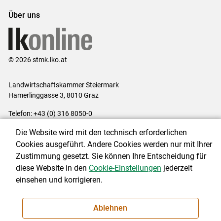
Über uns
© 2026 stmk.lko.at
Landwirtschaftskammer Steiermark
Hamerlinggasse 3, 8010 Graz
Telefon: +43 (0) 316 8050-0
E-Mail:
office@lk-stmk.at
Die Website wird mit den technisch erforderlichen
Impressum
|
Kontakt
|
Datenschutzerklärung
|
Barrierefreiheit
|
Cookies ausgeführt. Andere Cookies werden nur mit Ihrer
Cookie-Einstellungen
Zustimmung gesetzt. Sie können Ihre Entscheidung für
diese Website in den
Cookie-Einstellungen
jederzeit
einsehen und korrigieren.
NEWSLETTER
Ablehnen